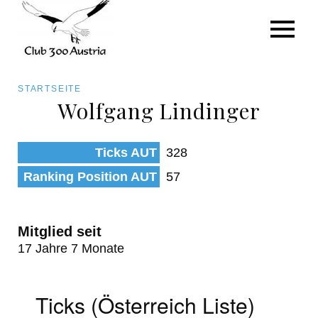
Art/Species
Status
Pfadnavigation
STARTSEITE
Kategorie für die Österreich-Liste
Wolfgang Lindinger
Direkt
zum
Beobachtungen
Ticks AUT
328
Inhalt
Ranking Position AUT
57
Mitglied seit
17 Jahre 7 Monate
Ticks (Österreich Liste)