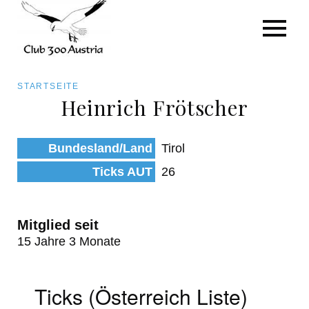
Art/Species
Status
Pfadnavigation
STARTSEITE
Kategorie für die Österreich-Liste
Heinrich Frötscher
Direkt
zum
Beobachtungen
Bundesland/Land
Tirol
Inhalt
Ticks AUT
26
Mitglied seit
15 Jahre 3 Monate
Ticks (Österreich Liste)