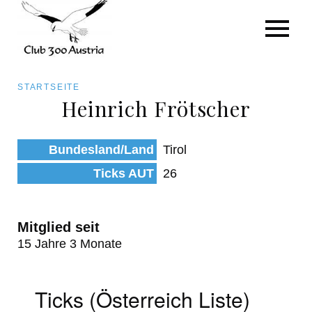
Art/Species
Status
Pfadnavigation
STARTSEITE
Kategorie für die Österreich-Liste
Heinrich Frötscher
Direkt
zum
Beobachtungen
Bundesland/Land
Tirol
Inhalt
Ticks AUT
26
Mitglied seit
15 Jahre 3 Monate
Ticks (Österreich Liste)