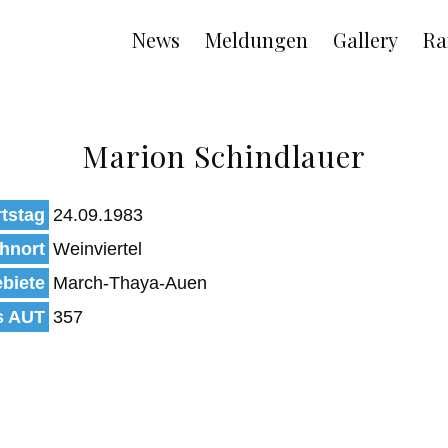
Main
News
Meldungen
Gallery
Ra
navigation
Marion Schindlauer
tstag
24.09.1983
hnort
Weinviertel
biete
March-Thaya-Auen
s AUT
357