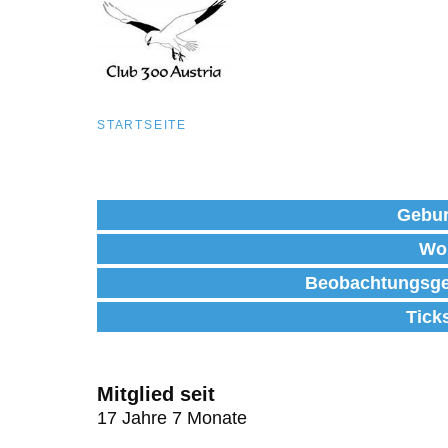
Pfadnavigation
STARTSEITE
Direkt
zum
Gebur
Inhalt
Wo
Beobachtungsge
Tick
Mitglied seit
17 Jahre 7 Monate