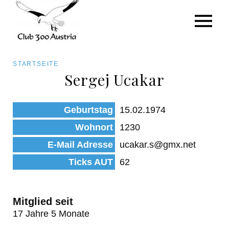
Art/Species
Status
Pfadnavigation
STARTSEITE
Kategorie für die Österreich-Liste
Sergej Ucakar
Direkt
zum
Beobachtungen
Geburtstag
15.02.1974
Inhalt
Wohnort
1230
E-Mail Adresse
ucakar.s@gmx.net
Ticks AUT
62
Mitglied seit
17 Jahre 5 Monate