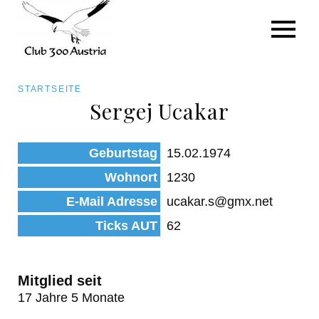
Art/Species
Status
Pfadnavigation
STARTSEITE
Kategorie für die Österreich-Liste
Sergej Ucakar
Direkt
zum
Beobachtungen
Geburtstag
15.02.1974
Inhalt
Wohnort
1230
E-Mail Adresse
ucakar.s@gmx.net
Ticks AUT
62
Mitglied seit
17 Jahre 5 Monate