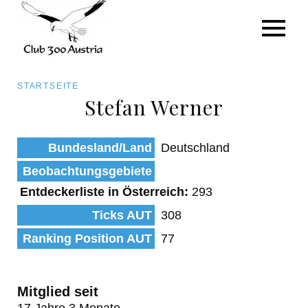
Art/Species
Status
Pfadnavigation
STARTSEITE
Kategorie für die Österreich-Liste
Stefan Werner
Direkt
zum
Beobachtungen
Bundesland/Land
Deutschland
Inhalt
Beobachtungsgebiete
Entdeckerliste in Österreich:
293
Ticks AUT
308
Ranking Position AUT
77
Mitglied seit
17 Jahre 3 Monate