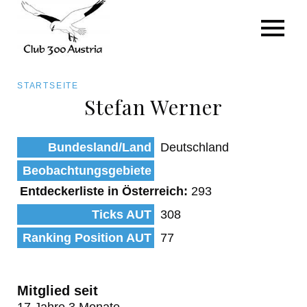
Art/Species
Status
Pfadnavigation
STARTSEITE
Kategorie für die Österreich-Liste
Stefan Werner
Direkt
zum
Beobachtungen
Bundesland/Land
Deutschland
Inhalt
Beobachtungsgebiete
Entdeckerliste in Österreich:
293
Ticks AUT
308
Ranking Position AUT
77
Mitglied seit
17 Jahre 3 Monate