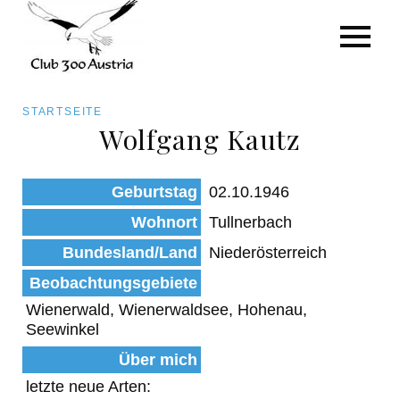
Art/Species
Status
Pfadnavigation
STARTSEITE
Kategorie für die Österreich-Liste
Wolfgang Kautz
Direkt
zum
Beobachtungen
Geburtstag
02.10.1946
Inhalt
Wohnort
Tullnerbach
Bundesland/Land
Niederösterreich
Beobachtungsgebiete
Wienerwald, Wienerwaldsee, Hohenau,
Seewinkel
Über mich
letzte neue Arten: