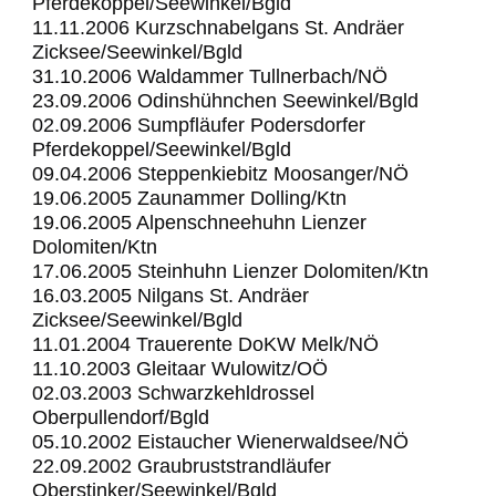
Pferdekoppel/Seewinkel/Bgld
11.11.2006 Kurzschnabelgans St. Andräer
Zicksee/Seewinkel/Bgld
31.10.2006 Waldammer Tullnerbach/NÖ
23.09.2006 Odinshühnchen Seewinkel/Bgld
02.09.2006 Sumpfläufer Podersdorfer
Pferdekoppel/Seewinkel/Bgld
09.04.2006 Steppenkiebitz Moosanger/NÖ
19.06.2005 Zaunammer Dolling/Ktn
19.06.2005 Alpenschneehuhn Lienzer
Dolomiten/Ktn
17.06.2005 Steinhuhn Lienzer Dolomiten/Ktn
16.03.2005 Nilgans St. Andräer
Zicksee/Seewinkel/Bgld
11.01.2004 Trauerente DoKW Melk/NÖ
11.10.2003 Gleitaar Wulowitz/OÖ
02.03.2003 Schwarzkehldrossel
Oberpullendorf/Bgld
05.10.2002 Eistaucher Wienerwaldsee/NÖ
22.09.2002 Graubruststrandläufer
Oberstinker/Seewinkel/Bgld