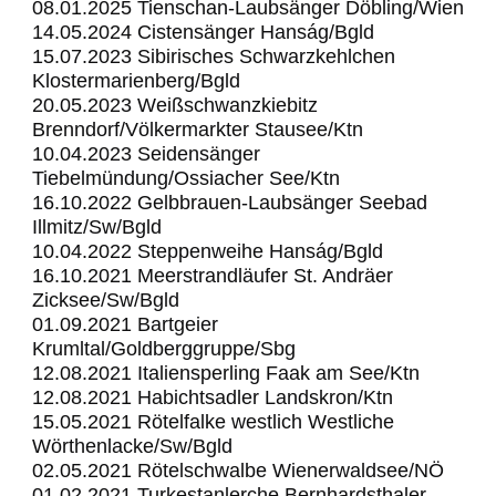
08.01.2025 Tienschan-Laubsänger Döbling/Wien
14.05.2024 Cistensänger Hanság/Bgld
15.07.2023 Sibirisches Schwarzkehlchen
Klostermarienberg/Bgld
20.05.2023 Weißschwanzkiebitz
Brenndorf/Völkermarkter Stausee/Ktn
10.04.2023 Seidensänger
Tiebelmündung/Ossiacher See/Ktn
16.10.2022 Gelbbrauen-Laubsänger Seebad
Illmitz/Sw/Bgld
10.04.2022 Steppenweihe Hanság/Bgld
16.10.2021 Meerstrandläufer St. Andräer
Zicksee/Sw/Bgld
01.09.2021 Bartgeier
Krumltal/Goldberggruppe/Sbg
12.08.2021 Italiensperling Faak am See/Ktn
12.08.2021 Habichtsadler Landskron/Ktn
15.05.2021 Rötelfalke westlich Westliche
Wörthenlacke/Sw/Bgld
02.05.2021 Rötelschwalbe Wienerwaldsee/NÖ
01.02.2021
Turkestanlerche
Bernhardsthaler