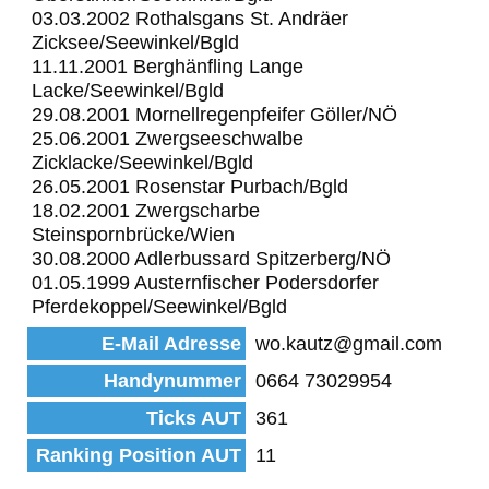
03.03.2002 Rothalsgans St. Andräer
Zicksee/Seewinkel/Bgld
11.11.2001 Berghänfling Lange
Lacke/Seewinkel/Bgld
29.08.2001 Mornellregenpfeifer Göller/NÖ
25.06.2001 Zwergseeschwalbe
Zicklacke/Seewinkel/Bgld
26.05.2001 Rosenstar Purbach/Bgld
18.02.2001 Zwergscharbe
Steinspornbrücke/Wien
30.08.2000 Adlerbussard Spitzerberg/NÖ
01.05.1999 Austernfischer Podersdorfer
Pferdekoppel/Seewinkel/Bgld
E-Mail Adresse
wo.kautz@gmail.com
Handynummer
0664 73029954
Ticks AUT
361
Ranking Position AUT
11