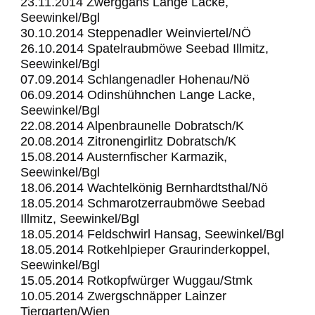
23.11.2014 Zwerggans Lange Lacke,
Seewinkel/Bgl
30.10.2014 Steppenadler Weinviertel/NÖ
26.10.2014 Spatelraubmöwe Seebad Illmitz,
Seewinkel/Bgl
07.09.2014 Schlangenadler Hohenau/Nö
06.09.2014 Odinshühnchen Lange Lacke,
Seewinkel/Bgl
22.08.2014 Alpenbraunelle Dobratsch/K
20.08.2014 Zitronengirlitz Dobratsch/K
15.08.2014 Austernfischer Karmazik,
Seewinkel/Bgl
18.06.2014 Wachtelkönig Bernhardtsthal/Nö
18.05.2014 Schmarotzerraubmöwe Seebad
Illmitz, Seewinkel/Bgl
18.05.2014 Feldschwirl Hansag, Seewinkel/Bgl
18.05.2014 Rotkehlpieper Graurinderkoppel,
Seewinkel/Bgl
15.05.2014 Rotkopfwürger Wuggau/Stmk
10.05.2014 Zwergschnäpper Lainzer
Tiergarten/Wien