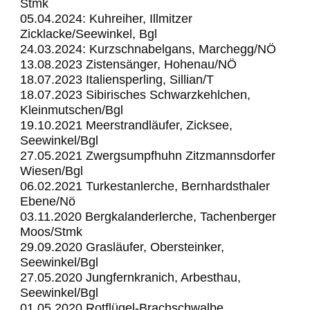
Stmk
05.04.2024: Kuhreiher, Illmitzer
Zicklacke/Seewinkel, Bgl
24.03.2024: Kurzschnabelgans, Marchegg/NÖ
13.08.2023 Zistensänger, Hohenau/NÖ
18.07.2023 Italiensperling, Sillian/T
18.07.2023 Sibirisches Schwarzkehlchen,
Kleinmutschen/Bgl
19.10.2021 Meerstrandläufer, Zicksee,
Seewinkel/Bgl
27.05.2021 Zwergsumpfhuhn Zitzmannsdorfer
Wiesen/Bgl
06.02.2021 Turkestanlerche, Bernhardsthaler
Ebene/Nö
03.11.2020 Bergkalanderlerche, Tachenberger
Moos/Stmk
29.09.2020 Grasläufer, Obersteinker,
Seewinkel/Bgl
27.05.2020 Jungfernkranich, Arbesthau,
Seewinkel/Bgl
01.05.2020 Rotflügel-Brachschwalbe,