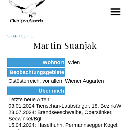
Art/Species
Status
Pfadnavigation
STARTSEITE
Kategorie für die Österreich-Liste
Martin Suanjak
Direkt
zum
Beobachtungen
Wohnort
Wien
Inhalt
Beobachtungsgebiete
Ostösterreich, vor allem Wiener Augarten
Über mich
Letzte neue Arten:
03.01.2024 Tienschan-Laubsänger, 18. Bezirk/W
23.07.2024: Brandseeschwalbe, Oberstinker,
Seewinkel/Bgl
15.04.2024: Haselhuhn, Permannsegger Kogel,