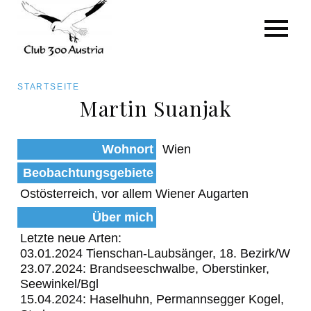
Art/Species
Status
Pfadnavigation
STARTSEITE
Kategorie für die Österreich-Liste
Martin Suanjak
Direkt
zum
Beobachtungen
Wohnort
Wien
Inhalt
Beobachtungsgebiete
Ostösterreich, vor allem Wiener Augarten
Über mich
Letzte neue Arten:
03.01.2024 Tienschan-Laubsänger, 18. Bezirk/W
23.07.2024: Brandseeschwalbe, Oberstinker,
Seewinkel/Bgl
15.04.2024: Haselhuhn, Permannsegger Kogel,