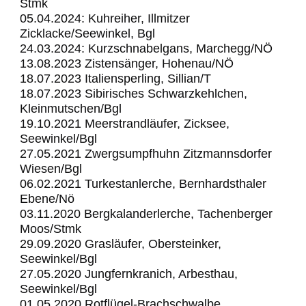
Stmk
05.04.2024: Kuhreiher, Illmitzer
Zicklacke/Seewinkel, Bgl
24.03.2024: Kurzschnabelgans, Marchegg/NÖ
13.08.2023 Zistensänger, Hohenau/NÖ
18.07.2023 Italiensperling, Sillian/T
18.07.2023 Sibirisches Schwarzkehlchen,
Kleinmutschen/Bgl
19.10.2021 Meerstrandläufer, Zicksee,
Seewinkel/Bgl
27.05.2021 Zwergsumpfhuhn Zitzmannsdorfer
Wiesen/Bgl
06.02.2021 Turkestanlerche, Bernhardsthaler
Ebene/Nö
03.11.2020 Bergkalanderlerche, Tachenberger
Moos/Stmk
29.09.2020 Grasläufer, Obersteinker,
Seewinkel/Bgl
27.05.2020 Jungfernkranich, Arbesthau,
Seewinkel/Bgl
01.05.2020 Rotflügel-Brachschwalbe,