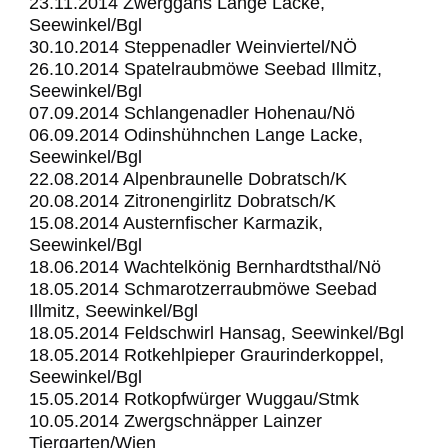
23.11.2014 Zwerggans Lange Lacke,
Seewinkel/Bgl
30.10.2014 Steppenadler Weinviertel/NÖ
26.10.2014 Spatelraubmöwe Seebad Illmitz,
Seewinkel/Bgl
07.09.2014 Schlangenadler Hohenau/Nö
06.09.2014 Odinshühnchen Lange Lacke,
Seewinkel/Bgl
22.08.2014 Alpenbraunelle Dobratsch/K
20.08.2014 Zitronengirlitz Dobratsch/K
15.08.2014 Austernfischer Karmazik,
Seewinkel/Bgl
18.06.2014 Wachtelkönig Bernhardtsthal/Nö
18.05.2014 Schmarotzerraubmöwe Seebad
Illmitz, Seewinkel/Bgl
18.05.2014 Feldschwirl Hansag, Seewinkel/Bgl
18.05.2014 Rotkehlpieper Graurinderkoppel,
Seewinkel/Bgl
15.05.2014 Rotkopfwürger Wuggau/Stmk
10.05.2014 Zwergschnäpper Lainzer
Tiergarten/Wien