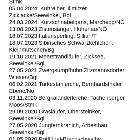
Stmk
05.04.2024: Kuhreiher, Illmitzer
Zicklacke/Seewinkel, Bgl
24.03.2024: Kurzschnabelgans, Marchegg/NÖ
13.08.2023 Zistensänger, Hohenau/NÖ
18.07.2023 Italiensperling, Sillian/T
18.07.2023 Sibirisches Schwarzkehlchen,
Kleinmutschen/Bgl
19.10.2021 Meerstrandläufer, Zicksee,
Seewinkel/Bgl
27.05.2021 Zwergsumpfhuhn Zitzmannsdorfer
Wiesen/Bgl
06.02.2021 Turkestanlerche, Bernhardsthaler
Ebene/Nö
03.11.2020 Bergkalanderlerche, Tachenberger
Moos/Stmk
29.09.2020 Grasläufer, Obersteinker,
Seewinkel/Bgl
27.05.2020 Jungfernkranich, Arbesthau,
Seewinkel/Bgl
01.05.2020 Rotflügel-Brachschwalbe,