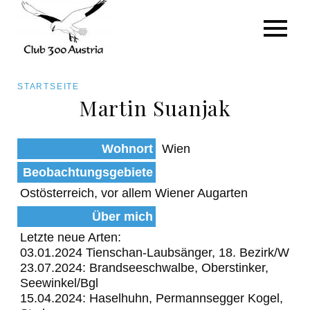
Art/Species
Status
Pfadnavigation
STARTSEITE
Kategorie für die Österreich-Liste
Martin Suanjak
Direkt
zum
Beobachtungen
Wohnort
Wien
Inhalt
Beobachtungsgebiete
Ostösterreich, vor allem Wiener Augarten
Über mich
Letzte neue Arten:
03.01.2024 Tienschan-Laubsänger, 18. Bezirk/W
23.07.2024: Brandseeschwalbe, Oberstinker,
Seewinkel/Bgl
15.04.2024: Haselhuhn, Permannsegger Kogel,