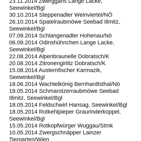
23.11.2014 Zwerggans Lange Lacke,
Seewinkel/Bgl
30.10.2014 Steppenadler Weinviertel/NÖ
26.10.2014 Spatelraubmöwe Seebad Illmitz,
Seewinkel/Bgl
07.09.2014 Schlangenadler Hohenau/Nö
06.09.2014 Odinshühnchen Lange Lacke,
Seewinkel/Bgl
22.08.2014 Alpenbraunelle Dobratsch/K
20.08.2014 Zitronengirlitz Dobratsch/K
15.08.2014 Austernfischer Karmazik,
Seewinkel/Bgl
18.06.2014 Wachtelkönig Bernhardtsthal/Nö
18.05.2014 Schmarotzerraubmöwe Seebad
Illmitz, Seewinkel/Bgl
18.05.2014 Feldschwirl Hansag, Seewinkel/Bgl
18.05.2014 Rotkehlpieper Graurinderkoppel,
Seewinkel/Bgl
15.05.2014 Rotkopfwürger Wuggau/Stmk
10.05.2014 Zwergschnäpper Lainzer
Tiergarten/Wien