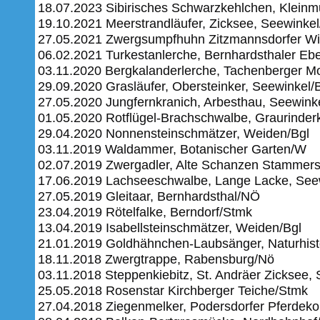
18.07.2023 Sibirisches Schwarzkehlchen, Kleinm
19.10.2021 Meerstrandläufer, Zicksee, Seewinkel
27.05.2021 Zwergsumpfhuhn Zitzmannsdorfer Wi
06.02.2021 Turkestanlerche, Bernhardsthaler Eb
03.11.2020 Bergkalanderlerche, Tachenberger M
29.09.2020 Grasläufer, Obersteinker, Seewinkel/
27.05.2020 Jungfernkranich, Arbesthau, Seewinke
01.05.2020 Rotflügel-Brachschwalbe, Graurinder
29.04.2020 Nonnensteinschmätzer, Weiden/Bgl
03.11.2019 Waldammer, Botanischer Garten/W
02.07.2019 Zwergadler, Alte Schanzen Stammer
17.06.2019 Lachseeschwalbe, Lange Lacke, Seew
27.05.2019 Gleitaar, Bernhardsthal/NÖ
23.04.2019 Rötelfalke, Berndorf/Stmk
13.04.2019 Isabellsteinschmätzer, Weiden/Bgl
21.01.2019 Goldhähnchen-Laubsänger, Naturhi
18.11.2018 Zwergtrappe, Rabensburg/Nö
03.11.2018 Steppenkiebitz, St. Andräer Zicksee,
25.05.2018 Rosenstar Kirchberger Teiche/Stmk
27.04.2018 Ziegenmelker, Podersdorfer Pferdeko