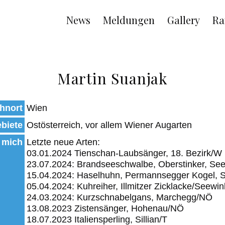
Main
News
Meldungen
Gallery
Ra
navigation
Martin Suanjak
hnort
Wien
biete
Ostösterreich, vor allem Wiener Augarten
 mich
Letzte neue Arten:
03.01.2024 Tienschan-Laubsänger, 18. Bezirk/W
23.07.2024: Brandseeschwalbe, Oberstinker, See
15.04.2024: Haselhuhn, Permannsegger Kogel, 
05.04.2024: Kuhreiher, Illmitzer Zicklacke/Seewin
24.03.2024: Kurzschnabelgans, Marchegg/NÖ
13.08.2023 Zistensänger, Hohenau/NÖ
18.07.2023 Italiensperling, Sillian/T