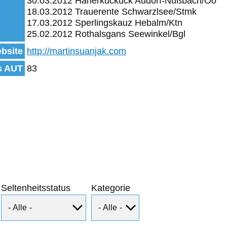
30.03.2012 Häherkuckuck Audorf-Nußbach/Oö
18.03.2012 Trauerente Schwarzlsee/Stmk
17.03.2012 Sperlingskauz Hebalm/Ktn
25.02.2012 Rothalsgans Seewinkel/Bgl
bsite
http://martinsuanjak.com
s AUT
83
Seltenheitsstatus
Kategorie