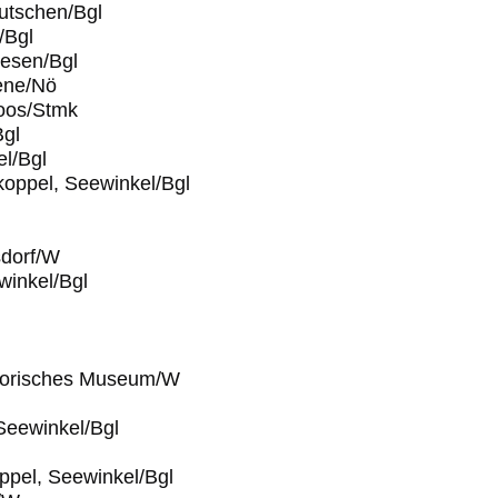
utschen/Bgl
/Bgl
esen/Bgl
ene/Nö
oos/Stmk
Bgl
l/Bgl
koppel, Seewinkel/Bgl
sdorf/W
inkel/Bgl
storisches Museum/W
 Seewinkel/Bgl
ppel, Seewinkel/Bgl