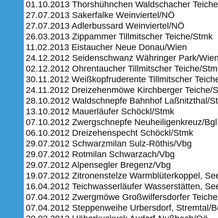
01.10.2013 Thorshühnchen Waldschacher Teich
27.07.2013 Sakerfalke Weinviertel/NÖ
27.07.2013 Adlerbussard Weinviertel/NÖ
26.03.2013 Zippammer Tillmitscher Teiche/Stmk
11.02.2013 Eistaucher Neue Donau/Wien
24.12.2012 Seidenschwanz Währinger Park/Wie
02.12.2012 Ohrentaucher Tillmitscher Teiche/Stm
30.11.2012 Weißkopfruderente Tillmitscher Teich
24.11.2012 Dreizehenmöwe Kirchberger Teiche/
28.10.2012 Waldschnepfe Bahnhof Laßnitzthal/S
13.10.2012 Mauerläufer Schöckl/Stmk
07.10.2012 Zwergschnepfe Neuheiligenkreuz/Bgl
06.10.2012 Dreizehenspecht Schöckl/Stmk
29.07.2012 Schwarzmilan Sulz-Röthis/Vbg
29.07.2012 Rotmilan Schwarzach/Vbg
29.07.2012 Alpensegler Bregenz/Vbg
19.07.2012 Zitronenstelze Warmblüterkoppel, Se
16.04.2012 Teichwasserläufer Wasserstätten, Se
07.04.2012 Zwergmöwe Großwilfersdorfer Teich
07.04.2012 Steppenweihe Urbersdorf, Stremtal/B