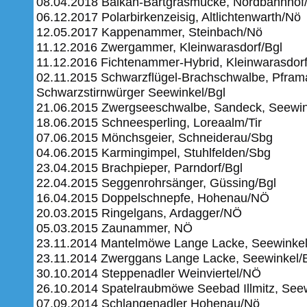
08.04.2018 Balkan-Bartgrasmücke, Nordbahnho
06.12.2017 Polarbirkenzeisig, Altlichtenwarth/Nö
12.05.2017 Kappenammer, Steinbach/Nö
11.12.2016 Zwergammer, Kleinwarasdorf/Bgl
11.12.2016 Fichtenammer-Hybrid, Kleinwarasdorf
02.11.2015 Schwarzflügel-Brachschwalbe, Pfram
Schwarzstirnwürger Seewinkel/Bgl
21.06.2015 Zwergseeschwalbe, Sandeck, Seewin
18.06.2015 Schneesperling, Loreaalm/Tir
07.06.2015 Mönchsgeier, Schneiderau/Sbg
04.06.2015 Karmingimpel, Stuhlfelden/Sbg
23.04.2015 Brachpieper, Parndorf/Bgl
22.04.2015 Seggenrohrsänger, Güssing/Bgl
16.04.2015 Doppelschnepfe, Hohenau/NÖ
20.03.2015 Ringelgans, Ardagger/NÖ
05.03.2015 Zaunammer, NÖ
23.11.2014 Mantelmöwe Lange Lacke, Seewinkel
23.11.2014 Zwerggans Lange Lacke, Seewinkel/
30.10.2014 Steppenadler Weinviertel/NÖ
26.10.2014 Spatelraubmöwe Seebad Illmitz, Seew
07.09.2014 Schlangenadler Hohenau/Nö