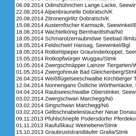
06.09.2014 Odinshühnchen Lange Lacke, Seewin
22.08.2014 Alpenbraunelle Dobratsch/K
20.08.2014 Zitronengirlitz Dobratsch/K
15.08.2014 Austernfischer Karmazik, Seewinkel/
18.06.2014 Wachtelkönig Bernhardtsthal/Nö
18.05.2014 Schmarotzerraubmöwe Seebad Illmitz
18.05.2014 Feldschwirl Hansag, Seewinkel/Bgl
18.05.2014 Rotkehlpieper Graurinderkoppel, See
15.05.2014 Rotkopfwürger Wuggau/Stmk
10.05.2014 Zwergschnäpper Lainzer Tiergarten/
01.05.2014 Zwergohreule Bad Gleichenberg/Stm
26.04.2014 Weißflügelseeschwalbe Kirchberger 
12.04.2014 Nonnengans Östliche Wörthenlacke, 
04.04.2014 Raubseeschwalbe Oberstinker, Seewi
03.02.2014 Zwergschwan Marchegg/Nö
03.02.2014 Singschwan Marchegg/Nö
03.02.2014 Gelbschnabeleistaucher Neue Dona
09.11.2013 Pfuhlschnepfe Podersdorfer Pferdeko
01.11.2013 Raufußkauz Weinebene/Stmk
15.10.2013 Graubruststrandläufer Gralla/Stmk