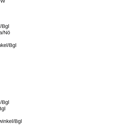
f/W
/Bgl
a/Nö
kel/Bgl
/Bgl
Bgl
inkel/Bgl