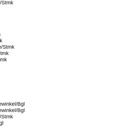
e/Stmk
n
k
e/Stmk
Stmk
tmk
ewinkel/Bgl
ewinkel/Bgl
e/Stmk
gl