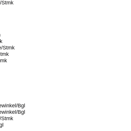
e/Stmk
n
k
e/Stmk
Stmk
tmk
ewinkel/Bgl
ewinkel/Bgl
e/Stmk
gl