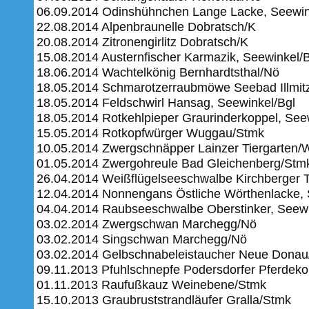
06.09.2014 Odinshühnchen Lange Lacke, Seewin
22.08.2014 Alpenbraunelle Dobratsch/K
20.08.2014 Zitronengirlitz Dobratsch/K
15.08.2014 Austernfischer Karmazik, Seewinkel/
18.06.2014 Wachtelkönig Bernhardtsthal/Nö
18.05.2014 Schmarotzerraubmöwe Seebad Illmitz
18.05.2014 Feldschwirl Hansag, Seewinkel/Bgl
18.05.2014 Rotkehlpieper Graurinderkoppel, See
15.05.2014 Rotkopfwürger Wuggau/Stmk
10.05.2014 Zwergschnäpper Lainzer Tiergarten/
01.05.2014 Zwergohreule Bad Gleichenberg/Stm
26.04.2014 Weißflügelseeschwalbe Kirchberger 
12.04.2014 Nonnengans Östliche Wörthenlacke, 
04.04.2014 Raubseeschwalbe Oberstinker, Seewi
03.02.2014 Zwergschwan Marchegg/Nö
03.02.2014 Singschwan Marchegg/Nö
03.02.2014 Gelbschnabeleistaucher Neue Dona
09.11.2013 Pfuhlschnepfe Podersdorfer Pferdeko
01.11.2013 Raufußkauz Weinebene/Stmk
15.10.2013 Graubruststrandläufer Gralla/Stmk