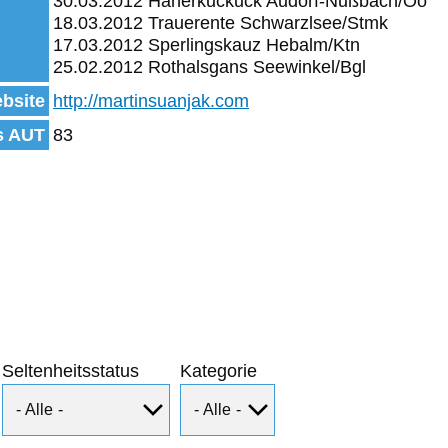
30.03.2012 Häherkuckuck Audorf-Nußbach/Oö
18.03.2012 Trauerente Schwarzlsee/Stmk
17.03.2012 Sperlingskauz Hebalm/Ktn
25.02.2012 Rothalsgans Seewinkel/Bgl
bsite
http://martinsuanjak.com
s AUT
83
Seltenheitsstatus
Kategorie