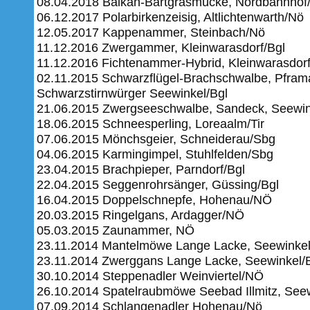
08.04.2018 Balkan-Bartgrasmücke, Nordbahnho
06.12.2017 Polarbirkenzeisig, Altlichtenwarth/Nö
12.05.2017 Kappenammer, Steinbach/Nö
11.12.2016 Zwergammer, Kleinwarasdorf/Bgl
11.12.2016 Fichtenammer-Hybrid, Kleinwarasdorf
02.11.2015 Schwarzflügel-Brachschwalbe, Pfram
Schwarzstirnwürger Seewinkel/Bgl
21.06.2015 Zwergseeschwalbe, Sandeck, Seewin
18.06.2015 Schneesperling, Loreaalm/Tir
07.06.2015 Mönchsgeier, Schneiderau/Sbg
04.06.2015 Karmingimpel, Stuhlfelden/Sbg
23.04.2015 Brachpieper, Parndorf/Bgl
22.04.2015 Seggenrohrsänger, Güssing/Bgl
16.04.2015 Doppelschnepfe, Hohenau/NÖ
20.03.2015 Ringelgans, Ardagger/NÖ
05.03.2015 Zaunammer, NÖ
23.11.2014 Mantelmöwe Lange Lacke, Seewinkel
23.11.2014 Zwerggans Lange Lacke, Seewinkel/
30.10.2014 Steppenadler Weinviertel/NÖ
26.10.2014 Spatelraubmöwe Seebad Illmitz, Seew
07.09.2014 Schlangenadler Hohenau/Nö