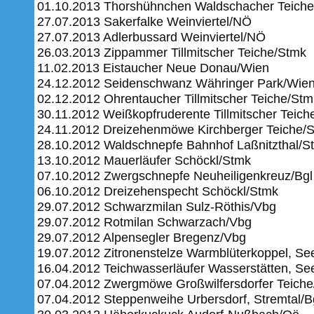
01.10.2013 Thorshühnchen Waldschacher Teich
27.07.2013 Sakerfalke Weinviertel/NÖ
27.07.2013 Adlerbussard Weinviertel/NÖ
26.03.2013 Zippammer Tillmitscher Teiche/Stmk
11.02.2013 Eistaucher Neue Donau/Wien
24.12.2012 Seidenschwanz Währinger Park/Wie
02.12.2012 Ohrentaucher Tillmitscher Teiche/Stm
30.11.2012 Weißkopfruderente Tillmitscher Teich
24.11.2012 Dreizehenmöwe Kirchberger Teiche/
28.10.2012 Waldschnepfe Bahnhof Laßnitzthal/S
13.10.2012 Mauerläufer Schöckl/Stmk
07.10.2012 Zwergschnepfe Neuheiligenkreuz/Bgl
06.10.2012 Dreizehenspecht Schöckl/Stmk
29.07.2012 Schwarzmilan Sulz-Röthis/Vbg
29.07.2012 Rotmilan Schwarzach/Vbg
29.07.2012 Alpensegler Bregenz/Vbg
19.07.2012 Zitronenstelze Warmblüterkoppel, Se
16.04.2012 Teichwasserläufer Wasserstätten, Se
07.04.2012 Zwergmöwe Großwilfersdorfer Teich
07.04.2012 Steppenweihe Urbersdorf, Stremtal/B