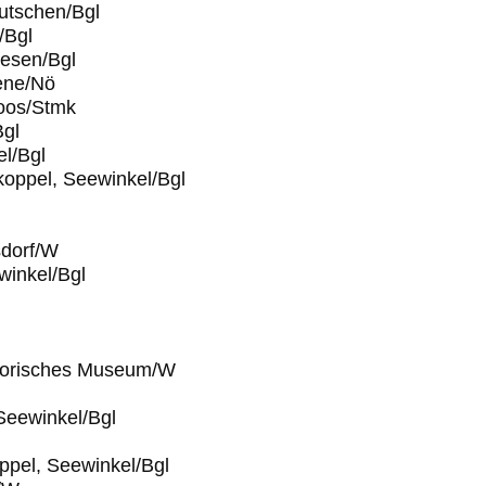
utschen/Bgl
/Bgl
esen/Bgl
ene/Nö
oos/Stmk
Bgl
l/Bgl
koppel, Seewinkel/Bgl
sdorf/W
inkel/Bgl
storisches Museum/W
 Seewinkel/Bgl
ppel, Seewinkel/Bgl