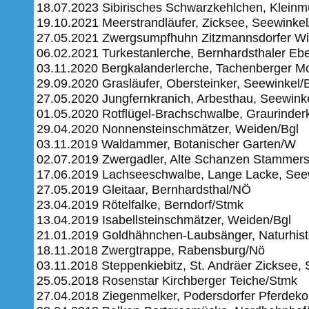
18.07.2023 Sibirisches Schwarzkehlchen, Kleinm
19.10.2021 Meerstrandläufer, Zicksee, Seewinkel
27.05.2021 Zwergsumpfhuhn Zitzmannsdorfer Wi
06.02.2021 Turkestanlerche, Bernhardsthaler Eb
03.11.2020 Bergkalanderlerche, Tachenberger M
29.09.2020 Grasläufer, Obersteinker, Seewinkel/
27.05.2020 Jungfernkranich, Arbesthau, Seewinke
01.05.2020 Rotflügel-Brachschwalbe, Graurinder
29.04.2020 Nonnensteinschmätzer, Weiden/Bgl
03.11.2019 Waldammer, Botanischer Garten/W
02.07.2019 Zwergadler, Alte Schanzen Stammer
17.06.2019 Lachseeschwalbe, Lange Lacke, Seew
27.05.2019 Gleitaar, Bernhardsthal/NÖ
23.04.2019 Rötelfalke, Berndorf/Stmk
13.04.2019 Isabellsteinschmätzer, Weiden/Bgl
21.01.2019 Goldhähnchen-Laubsänger, Naturhi
18.11.2018 Zwergtrappe, Rabensburg/Nö
03.11.2018 Steppenkiebitz, St. Andräer Zicksee,
25.05.2018 Rosenstar Kirchberger Teiche/Stmk
27.04.2018 Ziegenmelker, Podersdorfer Pferdeko