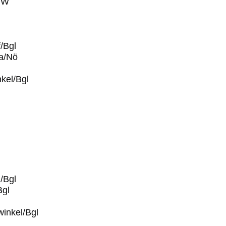
f/W
/Bgl
a/Nö
kel/Bgl
/Bgl
Bgl
inkel/Bgl