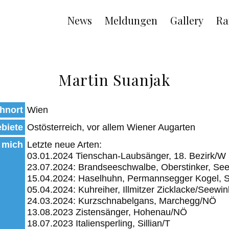
Main
News
Meldungen
Gallery
Ra
navigation
Martin Suanjak
hnort
Wien
biete
Ostösterreich, vor allem Wiener Augarten
 mich
Letzte neue Arten:
03.01.2024 Tienschan-Laubsänger, 18. Bezirk/W
23.07.2024: Brandseeschwalbe, Oberstinker, See
15.04.2024: Haselhuhn, Permannsegger Kogel, 
05.04.2024: Kuhreiher, Illmitzer Zicklacke/Seewin
24.03.2024: Kurzschnabelgans, Marchegg/NÖ
13.08.2023 Zistensänger, Hohenau/NÖ
18.07.2023 Italiensperling, Sillian/T