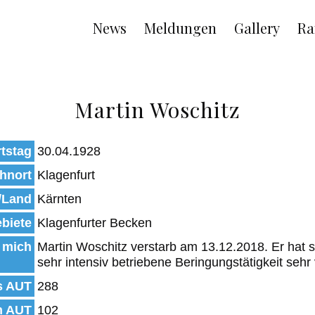
Main
News
Meldungen
Gallery
Ra
navigation
Martin Woschitz
tstag
30.04.1928
hnort
Klagenfurt
/Land
Kärnten
biete
Klagenfurter Becken
 mich
Martin Woschitz verstarb am 13.12.2018. Er hat s
sehr intensiv betriebene Beringungstätigkeit sehr
s AUT
288
n AUT
102