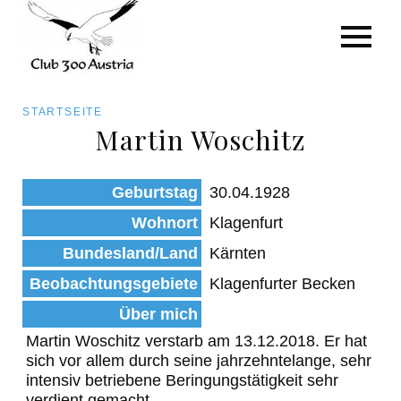
Art/Species
Status
Pfadnavigation
STARTSEITE
Kategorie für die Österreich-Liste
Martin Woschitz
Direkt
zum
Beobachtungen
Geburtstag
30.04.1928
Inhalt
Wohnort
Klagenfurt
Bundesland/Land
Kärnten
Beobachtungsgebiete
Klagenfurter Becken
Über mich
Martin Woschitz verstarb am 13.12.2018. Er hat
sich vor allem durch seine jahrzehntelange, sehr
intensiv betriebene Beringungstätigkeit sehr
verdient gemacht.