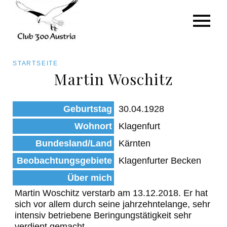
Art/Species
Status
Pfadnavigation
STARTSEITE
Kategorie für die Österreich-Liste
Martin Woschitz
Direkt
zum
Beobachtungen
Geburtstag
30.04.1928
Inhalt
Wohnort
Klagenfurt
Bundesland/Land
Kärnten
Beobachtungsgebiete
Klagenfurter Becken
Über mich
Martin Woschitz verstarb am 13.12.2018. Er hat
sich vor allem durch seine jahrzehntelange, sehr
intensiv betriebene Beringungstätigkeit sehr
verdient gemacht.