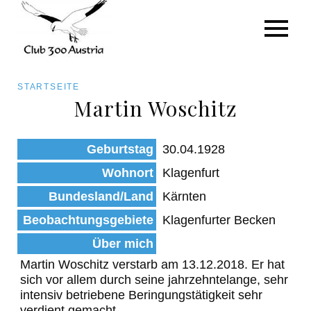
Art/Species
Status
Pfadnavigation
STARTSEITE
Kategorie für die Österreich-Liste
Martin Woschitz
Direkt
zum
Beobachtungen
Geburtstag
30.04.1928
Inhalt
Wohnort
Klagenfurt
Bundesland/Land
Kärnten
Beobachtungsgebiete
Klagenfurter Becken
Über mich
Martin Woschitz verstarb am 13.12.2018. Er hat
sich vor allem durch seine jahrzehntelange, sehr
intensiv betriebene Beringungstätigkeit sehr
verdient gemacht.