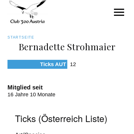
Art/Species
Status
Pfadnavigation
STARTSEITE
Kategorie für die Österreich-Liste
Bernadette Strohmaier
Direkt
zum
Beobachtungen
Ticks AUT
12
Inhalt
Mitglied seit
16 Jahre 10 Monate
Ticks (Österreich Liste)