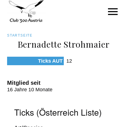
Art/Species
Status
Pfadnavigation
STARTSEITE
Kategorie für die Österreich-Liste
Bernadette Strohmaier
Direkt
zum
Beobachtungen
Ticks AUT
12
Inhalt
Mitglied seit
16 Jahre 10 Monate
Ticks (Österreich Liste)