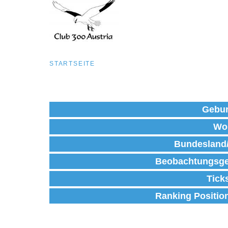
Pfadnavigation
STARTSEITE
Direkt
zum
Gebur
Inhalt
Wo
Bundesland
Beobachtungsge
Tick
Ranking Positio