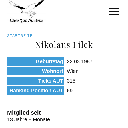
Art/Species
Status
Pfadnavigation
STARTSEITE
Kategorie für die Österreich-Liste
Nikolaus Filek
Direkt
zum
Beobachtungen
Geburtstag
22.03.1987
Inhalt
Wohnort
Wien
Ticks AUT
315
Ranking Position AUT
69
Mitglied seit
13 Jahre 8 Monate