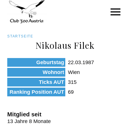
Art/Species
Status
Pfadnavigation
STARTSEITE
Kategorie für die Österreich-Liste
Nikolaus Filek
Direkt
zum
Beobachtungen
Geburtstag
22.03.1987
Inhalt
Wohnort
Wien
Ticks AUT
315
Ranking Position AUT
69
Mitglied seit
13 Jahre 8 Monate