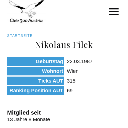
Art/Species
Status
Pfadnavigation
STARTSEITE
Kategorie für die Österreich-Liste
Nikolaus Filek
Direkt
zum
Beobachtungen
Geburtstag
22.03.1987
Inhalt
Wohnort
Wien
Ticks AUT
315
Ranking Position AUT
69
Mitglied seit
13 Jahre 8 Monate