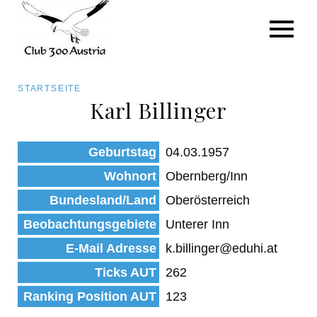
Art/Species
Status
Pfadnavigation
STARTSEITE
Kategorie für die Österreich-Liste
Karl Billinger
Direkt
zum
Beobachtungen
Geburtstag
04.03.1957
Inhalt
Wohnort
Obernberg/Inn
Bundesland/Land
Oberösterreich
Beobachtungsgebiete
Unterer Inn
E-Mail Adresse
k.billinger@eduhi.at
Ticks AUT
262
Ranking Position AUT
123