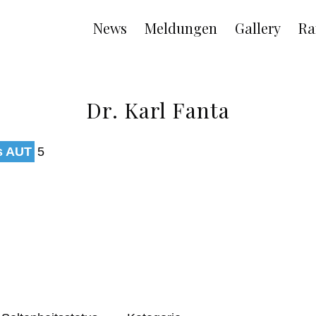
Main
News
Meldungen
Gallery
Ra
navigation
Dr. Karl Fanta
s AUT
5