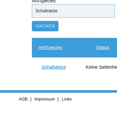
Art/Species
Art/Species
Status
Schafstelze
Keine Seltenhe
Footer
AGB
Impressum
Links
menu