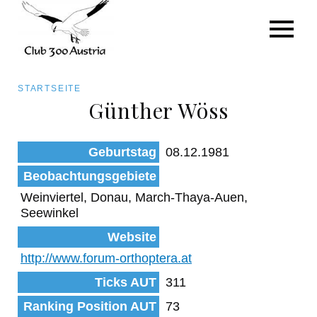
Art/Species
Status
Pfadnavigation
STARTSEITE
Kategorie für die Österreich-Liste
Günther Wöss
Direkt
zum
Beobachtungen
Geburtstag
08.12.1981
Inhalt
Beobachtungsgebiete
Weinviertel, Donau, March-Thaya-Auen,
Seewinkel
Website
http://www.forum-orthoptera.at
Ticks AUT
311
Ranking Position AUT
73