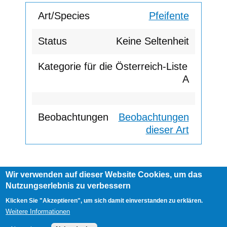
Pfeifente
Keine Seltenheit
A
Beobachtungen
dieser Art
Wir verwenden auf dieser Website Cookies, um das
Footer
Nutzungserlebnis zu verbessern
AGB
Impressum
Links
menu
User
Anmelden
Klicken Sie "Akzeptieren", um sich damit einverstanden zu erklären.
account
Weitere Informationen
menu