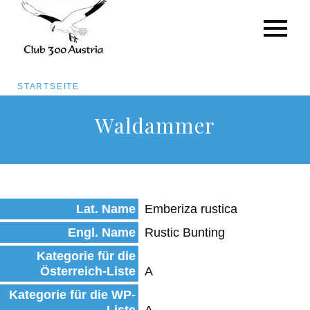
Pfadnavigation
STARTSEITE
Direkt
Waldammer
zum
Inhalt
Lat. Name
Emberiza rustica
Engl. Name
Rustic Bunting
Kategorie für die
Österreich-Liste
A
Kategorie für die WP-