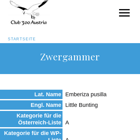
Pfadnavigation
STARTSEITE
Direkt
Zwergammer
zum
Inhalt
Lat. Name
Emberiza pusilla
Engl. Name
Little Bunting
Kategorie für die
Österreich-Liste
A
Kategorie für die WP-