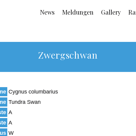
Main
News
Meldungen
Gallery
Ra
navigation
Zwergschwan
ame
Cygnus columbarius
ame
Tundra Swan
ste
A
ste
A
tus
W