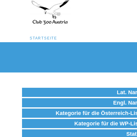
Pfadnavigation
STARTSEITE
Direkt
zum
Inhalt
Lat. N
Engl. N
Kategorie für die Österreich-Li
Kategorie für die WP-Li
Sta