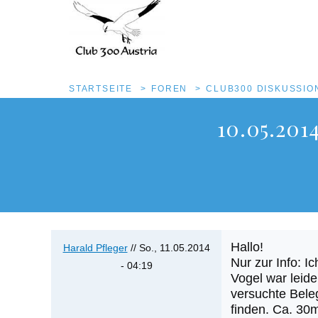
Pfadnavigation
STARTSEITE
FOREN
CLUB300 DISKUSSI
Direkt
10.05.201
zum
Inhalt
Hallo!
Harald Pfleger
//
So., 11.05.2014
Nur zur Info: 
- 04:19
Vogel war leid
versuchte Beleg
finden. Ca. 30