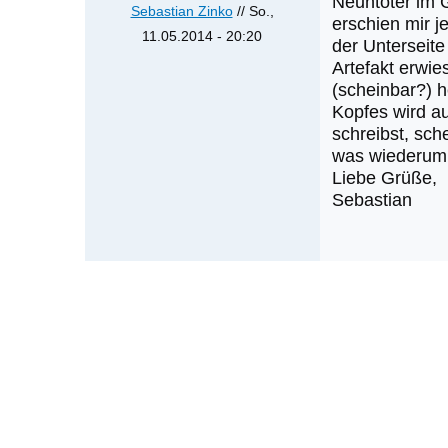
Neuntöter im G
Sebastian Zinko
// So.,
erschien mir j
11.05.2014 - 20:20
der Unterseite
Antwort
Artefakt erwi
auf
(scheinbar?) 
Kopfes wird au
Hallo
schreibst, sc
und
was wiederum e
danke
Liebe Grüße,
für
Sebastian
die
von
Harald
Pfleger