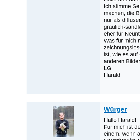
Antwort
Ich stimme Se
auf
machen, die B
nur als diffus
Kein
gräulich-sandf
Braunwürger
eher für Neun
von
Was für mich n
Sebastian
zeichnungslose
Zinko
ist, wie es au
anderen Bilder
LG
Harald
Würger
Hallo Harald!
Für mich ist d
einem, wenn a