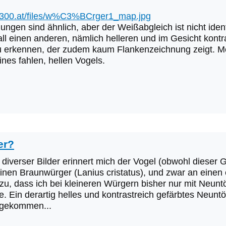
b300.at/files/w%C3%BCrger1_map.jpg
ungen sind ähnlich, aber der Weißabgleich ist nicht ide
all einen anderen, nämlich helleren und im Gesicht kont
 erkennen, der zudem kaum Flankenzeichnung zeigt. Mei
ines fahlen, hellen Vogels.
er?
 diverser Bilder erinnert mich der Vogel (obwohl dies
einen Braunwürger (Lanius cristatus), und zwar an einen e
zu, dass ich bei kleineren Würgern bisher nur mit Neunt
. Ein derartig helles und kontrastreich gefärbtes Neuntöt
rgekommen...