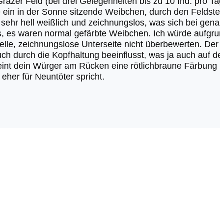
razer Feld (bei drei Gelegenheiten bis zu 10 Ind. pro T
e ein in der Sonne sitzende Weibchen, durch den Feldste
 sehr hell weißlich und zeichnungslos, was sich bei gen
es, es waren normal gefärbte Weibchen. Ich würde aufg
helle, zeichnungslose Unterseite nicht überbewerten. D
ch durch die Kopfhaltung beeinflusst, was ja auch auf 
heint dein Würger am Rücken eine rötlichbraune Färbun
her für Neuntöter spricht.