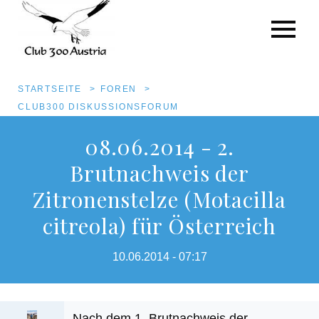
Pfadnavigation
STARTSEITE
FOREN
CLUB300 DISKUSSIONSFORUM
Direkt
08.06.2014 - 2.
zum
Brutnachweis der
Inhalt
Zitronenstelze (Motacilla
citreola) für Österreich
10.06.2014 - 07:17
Nach dem 1. Brutnachweis der