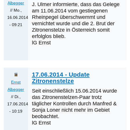
Albegger
J. Ulmer informierte, dass das Gelege
// Mo.,
am 11.06.2014 vom gestiegenen
Rheinpegel überschwemmt und
16.06.2014
vernichtet wurde und die 2. Brut der
- 09:21
Zitronenstelze in Österreich somit
Antwort
erfolglos blieb.
auf
lG Ernst
Was
werden
die
nächsten
17.06.2014 - Update
Erstnachweise
Zitronenstelze
Ernst
sein?
Albegger
von
Seit einschließlich 15.06.2014 wurde
// Di.,
das Zitronenstelzen-Paar trotz
Klaus
täglicher Kontrollen durch Manfred &
17.06.2014
Cerjak
Sonja Loner nicht mehr im Gebiet
- 10:19
beobachtet.
Antwort
lG Ernst
auf