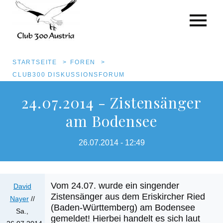
Pfadnavigation
STARTSEITE
FOREN
CLUB300 DISKUSSIONSFORUM
Direkt
24.07.2014 - Zistensänger
zum
am Bodensee
Inhalt
26.07.2014 - 12:49
Vom 24.07. wurde ein singender
David
Zistensänger aus dem Eriskircher Ried
Nayer
//
(Baden-Württemberg) am Bodensee
Sa.,
gemeldet! Hierbei handelt es sich laut