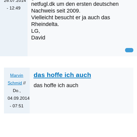
26.07.2014
netfugl.dk um den ersten deutschen
- 12:49
Nachweis seit 2009.
Vielleicht besucht er ja auch das
Rheindelta.
LG,
David
das hoffe ich auch
Marvin
Schmid
//
das hoffe ich auch
Do.,
04.09.2014
- 07:51
Antwort
auf
Was
werden