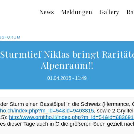
Main
News
Meldungen
Gallery
Ra
navigation
ONSFORUM
: Sturmtief Niklas bringt Rarität
Alpenraum!!
01.04.2015 - 11:49
 der Sturm einen Basstölpel in die Schweiz (Hermance, 
itho.ch/index.php?m_id=54&id=9403815
, sowie 2 Gryllte
15):
http://www.ornitho.it/index.php?m_id=54&id=683691
t es dieser Tage auch in Ö die größeren Seen gezielt na