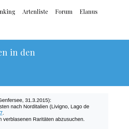
nking
Artenliste
Forum
Elanus
en in den
Genfersee, 31.3.2015):
isten nach Norditalien (Livigno, Lago de
7
.
ch verblasenen Raritäten abzusuchen.