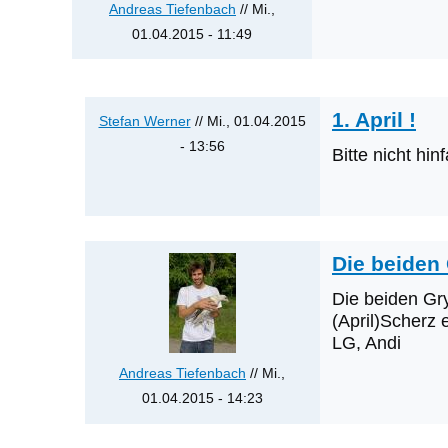
Andreas Tiefenbach
//
Mi.,
01.04.2015 - 11:49
1. April !
Stefan Werner
// Mi., 01.04.2015
- 13:56
Bitte nicht hin
Antwort
auf
Was
werden
Die beiden 
die
nächsten
Die beiden Gry
(April)Scherz e
Erstnachweise
LG, Andi
sein?
von
Andreas Tiefenbach
// Mi.,
Klaus
01.04.2015 - 14:23
Cerjak
Antwort