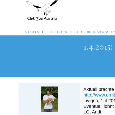
Pfadnavigation
STARTSEITE
FOREN
CLUB300 DISKUSSI
Direkt
1.4.2015
zum
Inhalt
Aktuell brachte
http://www.orn
Livigno, 1.4.20
Eventuell lohn
LG, Andi