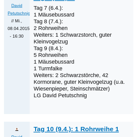
von
David
Tag 7 (6.4.):
Klaus
Petutschnig
1 Mäusebussard
Cerjak
// Mi.,
Tag 8 (7.4.):
2 Rohrweihen
08.04.2015
Weiters: 1 Schwarzstorch, guter
- 16:30
Kleinvogelzug
Antwort
Tag 9 (8.4.):
auf
5 Rohrweihen
Was
1 Mäusebussard
werden
1 Turmfalke
die
Weiters: 2 Schwarzstörche, 42
Kormorane, guter Kleinvogelzug (u.a.
nächsten
Wiesenpieper, Steinschmätzer)
Erstnachweise
LG David Petutschnig
sein?
von
Klaus
Cerjak
Tag 10 (9.4.): 1 Rohrweihe 1
David