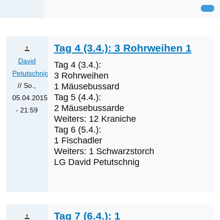
Tag 4 (3.4.): 3 Rohrweihen 1
David
Tag 4 (3.4.):
Petutschnig
3 Rohrweihen
// So.,
1 Mäusebussard
Tag 5 (4.4.):
05.04.2015
2 Mäusebussarde
- 21:59
Weiters: 12 Kraniche
Antwort
Tag 6 (5.4.):
auf
1 Fischadler
Was
Weiters: 1 Schwarzstorch
werden
LG David Petutschnig
die
nächsten
Erstnachweise
sein?
Tag 7 (6.4.): 1