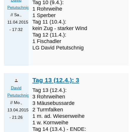
Tag 10 (9.4.):
Petutschnig
1 Rohrweihe
// Sa.,
1 Sperber
Tag 11 (10.4.):
11.04.2015
kein Zug - starker Wind
- 17:32
Tag 12 (11.4.):
Antwort
1 Fischadler
auf
LG David Petutschnig
Was
werden
die
nächsten
Tag 13 (12.4.): 3
Erstnachweise
David
sein?
Tag 13 (12.4.):
Petutschnig
von
3 Rohrweihen
// Mo.,
3 Mäusebussarde
Klaus
2 Turmfalken
13.04.2015
Cerjak
1 m. ad. Wiesenweihe
- 21:26
1 w. Kornweihe
Antwort
Tag 14 (13.4.) - ENDE:
auf