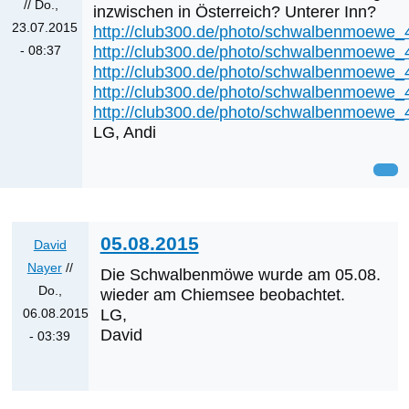
//
Do.,
inzwischen in Österreich? Unterer Inn?
23.07.2015
http://club300.de/photo/schwalbenmoewe_
http://club300.de/photo/schwalbenmoewe_
- 08:37
http://club300.de/photo/schwalbenmoewe_
http://club300.de/photo/schwalbenmoewe_
http://club300.de/photo/schwalbenmoewe_
LG, Andi
05.08.2015
David
Nayer
//
Die Schwalbenmöwe wurde am 05.08.
Do.,
wieder am Chiemsee beobachtet.
06.08.2015
LG,
David
- 03:39
Antwort
auf
Was