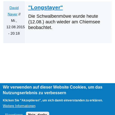
werden
"Longstayer"
David
die
Nayer
//
Die Schwalbenmöwe wurde heute
nächsten
Mi.,
(12.08.) auch wieder am Chiemsee
Erstnachweise
12.08.2015
beobachtet.
sein?
- 20:18
von
Antwort
Klaus
auf
Cerjak
05.08.2015
von
David
Nayer
Wir verwenden auf dieser Website Cookies, um das
Footer
Nutzungserlebnis zu verbessern
AGB
Impressum
Links
menu
User
Anmelden
Klicken Sie "Akzeptieren", um sich damit einverstanden zu erklären.
account
Weitere Informationen
menu
Akzeptieren
Nein, danke