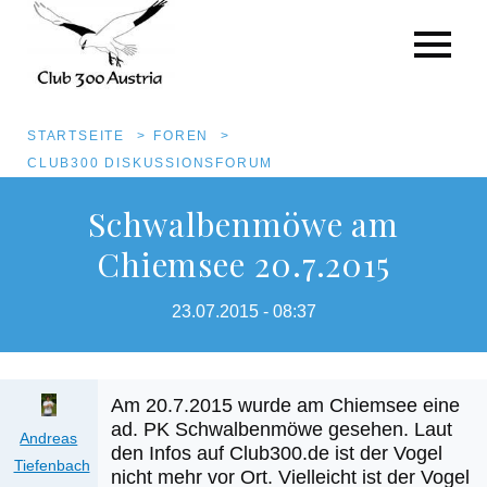
Pfadnavigation
STARTSEITE
FOREN
CLUB300 DISKUSSIONSFORUM
Direkt
Schwalbenmöwe am
zum
Chiemsee 20.7.2015
Inhalt
23.07.2015 - 08:37
Am 20.7.2015 wurde am Chiemsee eine
ad. PK Schwalbenmöwe gesehen. Laut
Andreas
den Infos auf Club300.de ist der Vogel
Tiefenbach
nicht mehr vor Ort. Vielleicht ist der Vogel