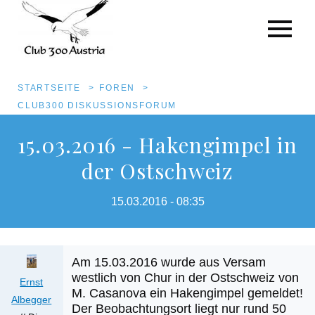
Pfadnavigation
STARTSEITE
FOREN
CLUB300 DISKUSSIONSFORUM
Direkt
15.03.2016 - Hakengimpel in
zum
der Ostschweiz
Inhalt
15.03.2016 - 08:35
Am 15.03.2016 wurde aus Versam
westlich von Chur in der Ostschweiz von
Ernst
M. Casanova ein Hakengimpel gemeldet!
Albegger
Der Beobachtungsort liegt nur rund 50