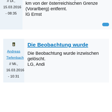
//
Di.,
km von der österreichischen Grenze
15.03.2016
(Vorarlberg) entfernt.
- 08:35
lG Ernst
Die Beobachtung wurde
Andreas
Die Beobachtung wurde inzwischen
Tiefenbach
gelöscht.
// Mi.,
LG, Andi
16.03.2016
- 10:31
Antwort
auf
Was
werden
die