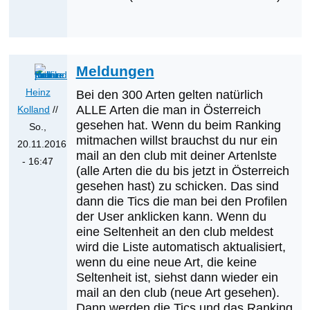
werden
die
nächsten
Erstnachweise
Meldungen
sein?
von
Heinz
Bei den 300 Arten gelten natürlich
Klaus
ALLE Arten die man in Österreich
Kolland
//
gesehen hat. Wenn du beim Ranking
Cerjak
So.,
mitmachen willst brauchst du nur ein
20.11.2016
mail an den club mit deiner Artenlste
- 16:47
(alle Arten die du bis jetzt in Österreich
Antwort
gesehen hast) zu schicken. Das sind
auf
dann die Tics die man bei den Profilen
Danke
der User anklicken kann. Wenn du
für
eine Seltenheit an den club meldest
wird die Liste automatisch aktualisiert,
die
wenn du eine neue Art, die keine
Reaktion
Seltenheit ist, siehst dann wieder ein
von
mail an den club (neue Art gesehen).
Rainer
Dann werden die Tics und das Ranking