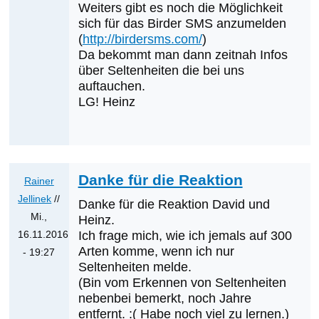
Weiters gibt es noch die Möglichkeit
auf
sich für das Birder SMS anzumelden
Club300?
(
http://birdersms.com/
)
von
Da bekommt man dann zeitnah Infos
David
über Seltenheiten die bei uns
Nayer
auftauchen.
LG! Heinz
Danke für die Reaktion
Rainer
Jellinek
//
Danke für die Reaktion David und
Mi.,
Heinz.
16.11.2016
Ich frage mich, wie ich jemals auf 300
Arten komme, wenn ich nur
- 19:27
Seltenheiten melde.
Antwort
(Bin vom Erkennen von Seltenheiten
auf
nebenbei bemerkt, noch Jahre
Was
entfernt. :( Habe noch viel zu lernen.)