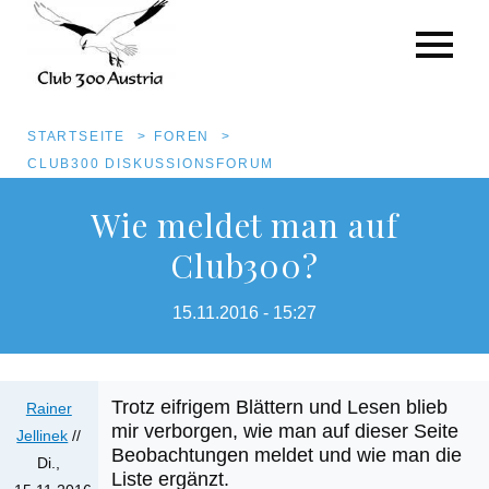
Pfadnavigation
STARTSEITE
FOREN
CLUB300 DISKUSSIONSFORUM
Direkt
Wie meldet man auf
zum
Club300?
Inhalt
15.11.2016 - 15:27
Trotz eifrigem Blättern und Lesen blieb
Rainer
mir verborgen, wie man auf dieser Seite
Jellinek
//
Beobachtungen meldet und wie man die
Di.,
Liste ergänzt.