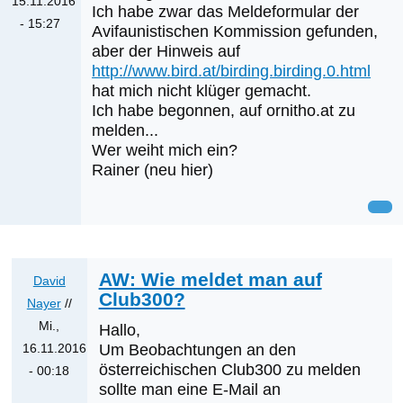
15.11.2016
Ich habe zwar das Meldeformular der
- 15:27
Avifaunistischen Kommission gefunden,
aber der Hinweis auf
http://www.bird.at/birding.birding.0.html
hat mich nicht klüger gemacht.
Ich habe begonnen, auf ornitho.at zu
melden...
Wer weiht mich ein?
Rainer (neu hier)
AW: Wie meldet man auf
David
Club300?
Nayer
//
Mi.,
Hallo,
16.11.2016
Um Beobachtungen an den
österreichischen Club300 zu melden
- 00:18
sollte man eine E-Mail an
Antwort