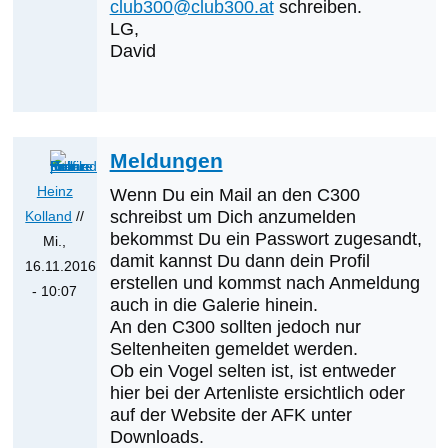
club300@club300.at
schreiben.
auf
LG,
Was
David
werden
die
nächsten
Erstnachweise
Meldungen
sein?
von
Heinz
Wenn Du ein Mail an den C300
Klaus
schreibst um Dich anzumelden
Kolland
//
bekommst Du ein Passwort zugesandt,
Cerjak
Mi.,
damit kannst Du dann dein Profil
16.11.2016
erstellen und kommst nach Anmeldung
- 10:07
auch in die Galerie hinein.
Antwort
An den C300 sollten jedoch nur
auf
Seltenheiten gemeldet werden.
AW:
Ob ein Vogel selten ist, ist entweder
Wie
hier bei der Artenliste ersichtlich oder
auf der Website der AFK unter
meldet
Downloads.
man