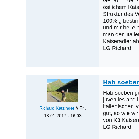
Genau in der 
Cerjak
Erachtens
östlichem Kais
Struktur des 
ist
100%ig bestim
das
und mir bei ei
von
man den Italie
Johannes
Kaiseradler ab
Laber
LG Richard
Hab soeben
Hab soeben gel
juveniles and 
italienischen 
Richard Katzinger
// Fr.,
gut, so wie wi
13.01.2017 - 16:03
von K3 Kaiser
Antwort
LG Richard
auf
Servus