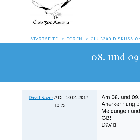
Pfadnavigation
STARTSEITE
FOREN
CLUB300 DISKUSSI
Direkt
08. und 09.
zum
Inhalt
Am 08. und 09.0
David Nayer
//
Di., 10.01.2017 -
Anerkennung dur
10:23
Meldungen und
GB!
David