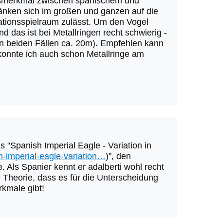
ngsmerkmal zwischen spanischem und
ränken sich im großen und ganzen auf die
ationsspielraum zulässt. Um den Vogel
das ist bei Metallringen recht schwierig -
 in beiden Fällen ca. 20m). Empfehlen kann
konnte ich auch schon Metallringe am
 "Spanish Imperial Eagle - Variation in
sh-imperial-eagle-variation…
)", den
. Als Spanier kennt er adalberti wohl recht
 Theorie, dass es für die Unterscheidung
kmale gibt!