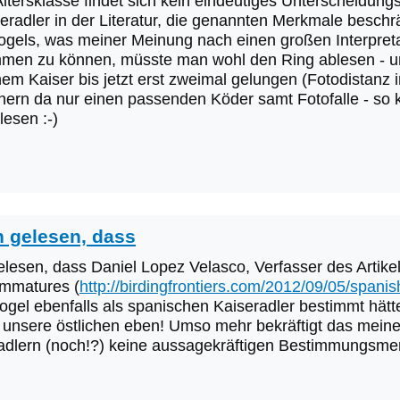
Altersklasse findet sich kein eindeutiges Unterscheidu
eradler in der Literatur, die genannten Merkmale besch
Vogels, was meiner Meinung nach einen großen Interpret
men zu können, müsste man wohl den Ring ablesen - und 
nem Kaiser bis jetzt erst zweimal gelungen (Fotodistanz
nern da nur einen passenden Köder samt Fotofalle - so 
lesen :-)
 gelesen, dass
esen, dass Daniel Lopez Velasco, Verfasser des Artikels
immatures (
http://birdingfrontiers.com/2012/09/05/spani
Vogel ebenfalls als spanischen Kaiseradler bestimmt hätte
r unsere östlichen eben! Umso mehr bekräftigt das meine
adlern (noch!?) keine aussagekräftigen Bestimmungsmer