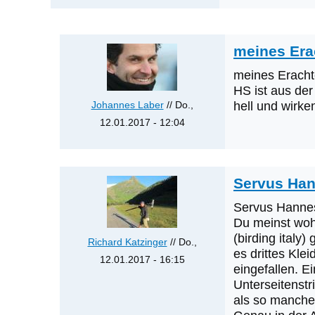
meines Era
meines Erachte
HS ist aus der
Johannes Laber
// Do.,
hell und wirke
12.01.2017 - 12:04
Antwort
auf
Was
Servus Han
werden
Servus Hanne
die
Du meinst wohl
nächsten
(birding italy
Richard Katzinger
// Do.,
Erstnachweise
es drittes Kle
12.01.2017 - 16:15
sein?
eingefallen. 
Antwort
von
Unterseitenstr
auf
Klaus
als so manche 
meines