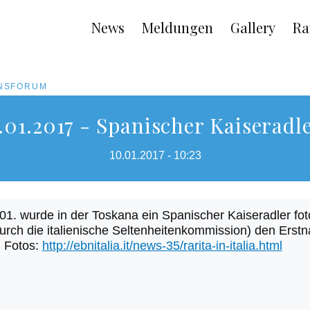
Main
News
Meldungen
Gallery
Ra
navigation
ONSFORUM
01.2017 - Spanischer Kaiseradle
10.01.2017 - 10:23
1. wurde in der Toskana ein Spanischer Kaiseradler fotog
ch die italienische Seltenheitenkommission) den Erstnach
 Fotos:
http://ebnitalia.it/news-35/rarita-in-italia.html