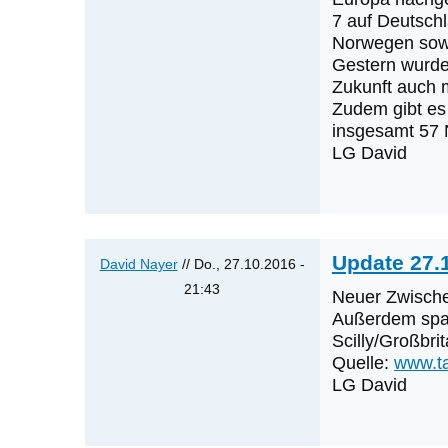
nächsten
auf
7 auf Deutschl
Norwegen sowi
Erstnachweise
Was
Gestern wurde
sein?
werden
Zukunft auch m
von
die
Zudem gibt es 
Klaus
nächsten
insgesamt 57 
Cerjak
Erstnachweise
LG David
sein?
von
Klaus
Cerjak
Update 27.
David Nayer
// Do., 27.10.2016 -
21:43
Neuer Zwische
Antwort
Außerdem span
auf
Scilly/Großbri
Quelle:
www.ta
Was
LG David
werden
die
nächsten