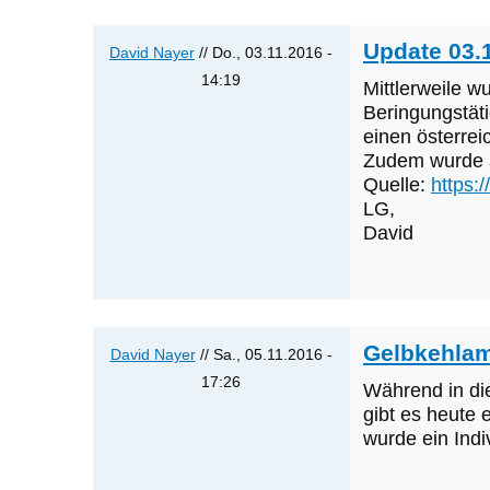
Erstnachweise
sein?
Update 03.1
David Nayer
// Do., 03.11.2016 -
von
14:19
Mittlerweile 
Klaus
Antwort
Beringungstäti
Cerjak
auf
einen österrei
Zudem wurde a
Was
Quelle:
https:
werden
LG,
die
David
nächsten
Erstnachweise
sein?
von
Gelbkehla
Klaus
David Nayer
// Sa., 05.11.2016 -
Cerjak
17:26
Während in di
Antwort
gibt es heute
auf
wurde ein Indi
Was