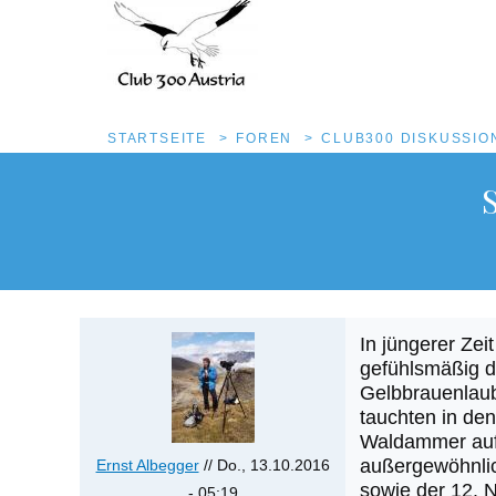
Pfadnavigation
STARTSEITE
FOREN
CLUB300 DISKUSSI
Direkt
zum
Inhalt
In jüngerer Zei
gefühlsmäßig d
Gelbbrauenlaub
tauchten in de
Waldammer auf. 
außergewöhnlic
Ernst Albegger
//
Do., 13.10.2016
sowie der 12. 
- 05:19