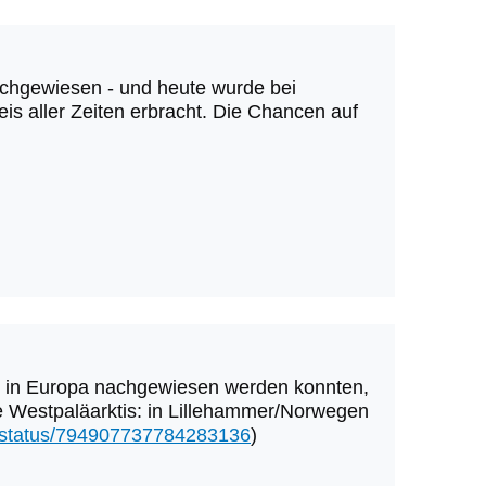
achgewiesen - und heute wurde bei
is aller Zeiten erbracht. Die Chancen auf
n in Europa nachgewiesen werden konnten,
e Westpaläarktis: in Lillehammer/Norwegen
es/status/794907737784283136
)