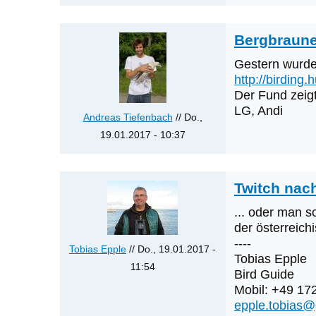
nächsten
Erstnachweise
sein?
Bergbraune
von
Gestern wurde 
Klaus
http://birdin
Cerjak
Der Fund zeigt
LG, Andi
Andreas Tiefenbach
// Do.,
19.01.2017 - 10:37
Antwort
auf
Twitch nac
Update
04.12.
... oder man s
von
der österreich
David
----
Tobias Epple
// Do., 19.01.2017 -
Tobias Epple
Nayer
11:54
Bird Guide
Antwort
Mobil: +49 17
auf
epple.tobias