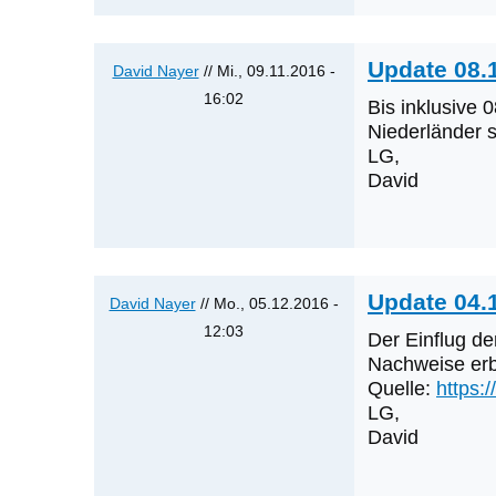
werden
die
nächsten
Update 08.1
David Nayer
// Mi., 09.11.2016 -
Erstnachweise
16:02
Bis inklusive
sein?
Antwort
Niederländer s
von
auf
LG,
Klaus
David
Was
Cerjak
werden
die
nächsten
Erstnachweise
Update 04.
David Nayer
// Mo., 05.12.2016 -
sein?
12:03
Der Einflug de
von
Antwort
Nachweise erb
Klaus
auf
Quelle:
https:
Cerjak
LG,
Was
David
werden
die