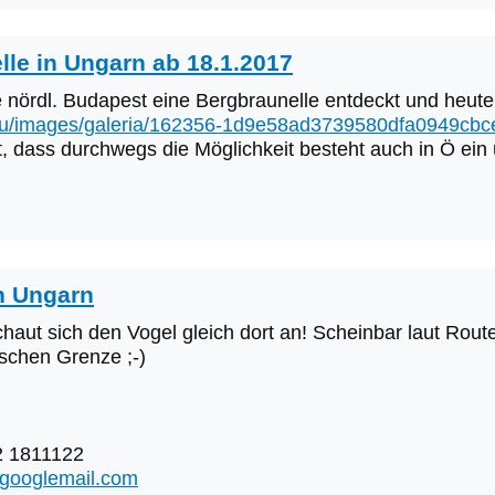
lle in Ungarn ab 18.1.2017
nördl. Budapest eine Bergbraunelle entdeckt und heute 
g.hu/images/galeria/162356-1d9e58ad3739580dfa0949c
, dass durchwegs die Möglichkeit besteht auch in Ö ein 
h Ungarn
chaut sich den Vogel gleich dort an! Scheinbar laut Rout
ischen Grenze ;-)
2 1811122
@googlemail.com