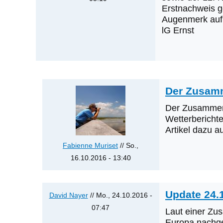
Erstnachweis ge
Augenmerk auf 
lG Ernst
Der Zusam
Der Zusammenh
Wetterberichte
Artikel dazu au
Fabienne Muriset
// So.,
16.10.2016 - 13:40
Antwort
auf
Update 24.
Was
David Nayer
// Mo., 24.10.2016 -
werden
07:47
Laut einer Zu
die
Antwort
Europa nachge