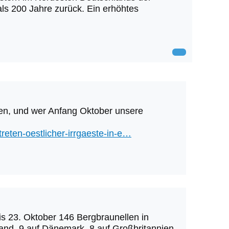
als 200 Jahre zurück. Ein erhöhtes
en, und wer Anfang Oktober unsere
treten-oestlicher-irrgaeste-in-e…
is 23. Oktober 146 Bergbraunellen in
nd, 9 auf Dänemark, 8 auf Großbritannien,