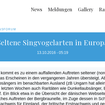
Main
News
Meldungen
Gallery
Ra
navigation
ONSFORUM
Seltene Singvogelarten in Europ
13.10.2016 - 05:19
t kommt es zu einem auffallenden Auftreten seltener (nor
as Erscheinen in den vergangenen Jahren übersteigt. 
sängers im benachbarten Ausland (zB Ungarn hat allein
n letzten Wochen auch Raritäten wie Dunkellaubsänger,
Ein Blick etwa in die Übersicht der dänischen Webseite 
hes Auftreten der Bergbraunelle, im Zuge dessen in 
Nachweis für Finnland, der britische Erstnachweis und g