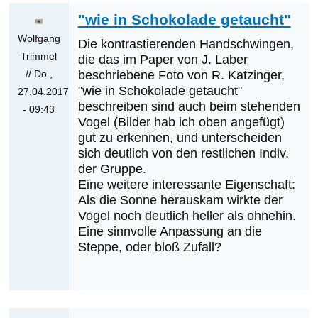
"wie in Schokolade getaucht"
Wolfgang
Die kontrastierenden Handschwingen,
Trimmel
die das im Paper von J. Laber
// Do.,
beschriebene Foto von R. Katzinger,
"wie in Schokolade getaucht"
27.04.2017
beschreiben sind auch beim stehenden
- 09:43
Vogel (Bilder hab ich oben angefügt)
Antwort
gut zu erkennen, und unterscheiden
auf
sich deutlich von den restlichen Indiv.
Was
der Gruppe.
werden
Eine weitere interessante Eigenschaft:
die
Als die Sonne herauskam wirkte der
Vogel noch deutlich heller als ohnehin.
nächsten
Eine sinnvolle Anpassung an die
Erstnachweise
Steppe, oder bloß Zufall?
sein?
von
Klaus
Cerjak