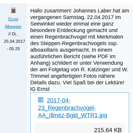
Hallo zusammen! Johannes Laber hat am
Anhang
vergangenen Samstag, 22.04.2017 im
Ernst
Seewinkel wieder einmal eine ganz
Größe
Albegger
besondere Entdeckung gemacht und
//
Di.,
einen Regenbrachvogel mit Merkmalen
25.04.2017
des Steppen-Regenbrachvogels ssp.
- 05:25
alboaxillaris ausgemacht. In einem
ausführlichen Bericht (siehe PDF im
Anhang) schildert er unter Verwendung
der am Folgetag von R. Katzinger und W.
Trimmel angefertigten Fotos nähere
Details dazu. Viel Spaß bei der Lektüre!
lG Ernst
2017-04-
23_Regenbrachvogel-
AA_Illmitz-Bgld_WTR1.jpg
215.64 KB