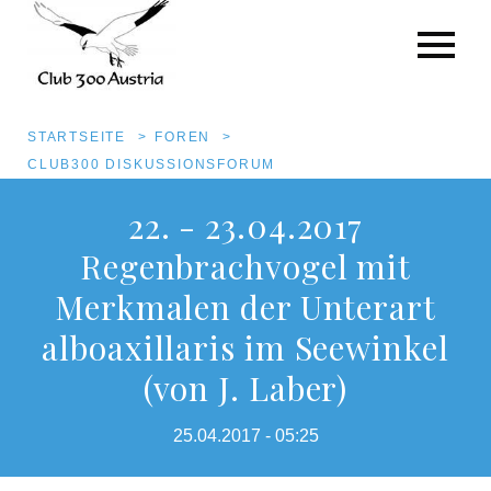
Pfadnavigation
STARTSEITE
FOREN
CLUB300 DISKUSSIONSFORUM
Direkt
22. - 23.04.2017
zum
Regenbrachvogel mit
Inhalt
Merkmalen der Unterart
alboaxillaris im Seewinkel
(von J. Laber)
25.04.2017 - 05:25