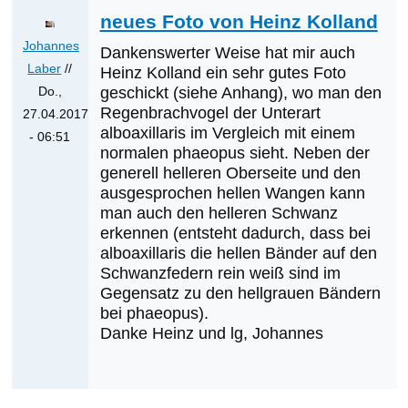
sein?
neues Foto von Heinz Kolland
von
Johannes
Dankenswerter Weise hat mir auch
Klaus
Laber
//
Heinz Kolland ein sehr gutes Foto
Cerjak
Do.,
geschickt (siehe Anhang), wo man den
Regenbrachvogel der Unterart
27.04.2017
alboaxillaris im Vergleich mit einem
- 06:51
normalen phaeopus sieht. Neben der
Antwort
generell helleren Oberseite und den
auf
ausgesprochen hellen Wangen kann
Was
man auch den helleren Schwanz
werden
erkennen (entsteht dadurch, dass bei
die
alboaxillaris die hellen Bänder auf den
Schwanzfedern rein weiß sind im
nächsten
Gegensatz zu den hellgrauen Bändern
Erstnachweise
bei phaeopus).
sein?
Danke Heinz und lg, Johannes
von
Klaus
Cerjak