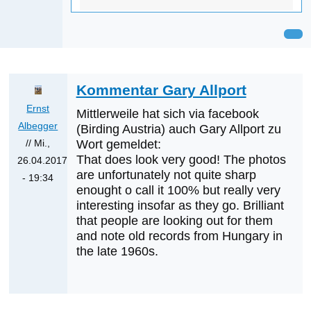
Kommentar Gary Allport
Ernst
Mittlerweile hat sich via facebook
Albegger
(Birding Austria) auch Gary Allport zu
// Mi.,
Wort gemeldet:
That does look very good! The photos
26.04.2017
are unfortunately not quite sharp
- 19:34
enought o call it 100% but really very
Antwort
interesting insofar as they go. Brilliant
auf
that people are looking out for them
Was
and note old records from Hungary in
werden
the late 1960s.
die
nächsten
Erstnachweise