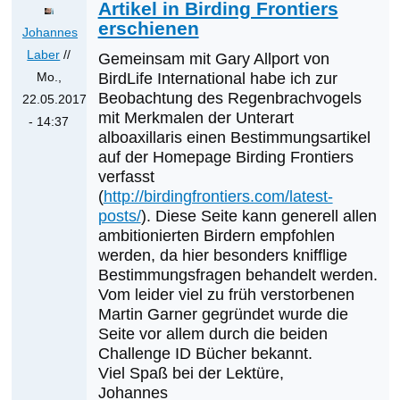
Artikel in Birding Frontiers
erschienen
Johannes
Laber
//
Gemeinsam mit Gary Allport von
Mo.,
BirdLife International habe ich zur
Beobachtung des Regenbrachvogels
22.05.2017
mit Merkmalen der Unterart
- 14:37
alboaxillaris einen Bestimmungsartikel
Antwort
auf der Homepage Birding Frontiers
auf
verfasst
Was
(
http://birdingfrontiers.com/latest-
werden
posts/
). Diese Seite kann generell allen
die
ambitionierten Birdern empfohlen
werden, da hier besonders knifflige
nächsten
Bestimmungsfragen behandelt werden.
Erstnachweise
Vom leider viel zu früh verstorbenen
sein?
Martin Garner gegründet wurde die
von
Seite vor allem durch die beiden
Klaus
Challenge ID Bücher bekannt.
Cerjak
Viel Spaß bei der Lektüre,
Johannes