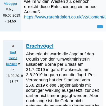
wie im wilden Westen zu, dennoch
Albegger
erreicht diese Entscheidung ein neues
//
Mo.,
Ausmaß:
05.08.2019
https://www.rarebirdalert.co.uk/v2/Conten
- 14:50
Brachvögel
Karl
Also erlaubt wurde die Jagd auf den
Heinz
Courlis von der "Umweltministerin"
Krainer
//
Elisabeth Borne per Erlass am
31.7.2019 in ganz Frankreich, am
Fr.,
3.8.2019 begann dann die Jagd. Per
13.09.2019
Verordnung hat der Staatsrat vom
- 13:47
26.8.2019 diese Jagderlaubnis mit
Antwort
sofortiger Wirkung ausgesetzt, zur Zeit
auf
darf er nicht mehr gejagt werden. Aber
Was
noch lange ist die Gefahr nicht
werden