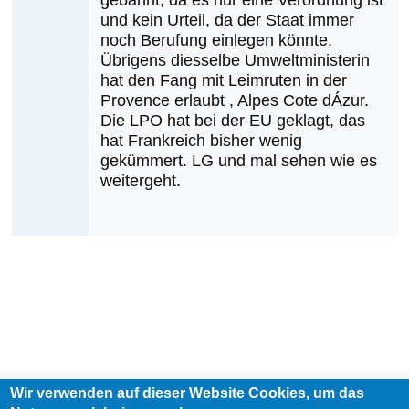
gebannt, da es nur eine Verordnung ist
und kein Urteil, da der Staat immer
die
noch Berufung einlegen könnte.
nächsten
Übrigens diesselbe Umweltministerin
Erstnachweise
hat den Fang mit Leimruten in der
sein?
Provence erlaubt , Alpes Cote dÁzur.
von
Die LPO hat bei der EU geklagt, das
Klaus
hat Frankreich bisher wenig
Cerjak
gekümmert. LG und mal sehen wie es
weitergeht.
Wir verwenden auf dieser Website Cookies, um das