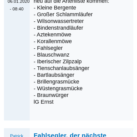
neu auf die Artenliste kommen:
06.01.2020
- Kleine Bergente
- 08:40
- Großer Schlammläufer
Antwort
- Wilsonwassertreter
auf
- Bindenstrandläufer
und
- Aztekenmöwe
Österreich?
- Korallenmöwe
von
- Fahlsegler
- Blauschwanz
Richard
- Iberischer Zilpzalp
Katzinger
- Tienschanlaubsänger
- Bartlaubsänger
- Brillengrasmücke
- Wüstengrasmücke
- Braunwürger
lG Ernst
Fahlsegler, der nächste
Patrick