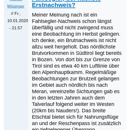
Erstnachweis?
Mösinger
// Fr.,
Meiner Meinung nach ist ein
10.01.2020
Fahlsegler-Nachweis schon längst
überfällig und nicht zwingend muss
- 21:57
eine Beobachtung im Herbst gelingen.
Antwort
Ich denke, ein Brutnachweis ist nicht
auf
allzu weit hergeholt. Das nördlichste
Mögliche
Brutvorkommen in Südtirol liegt bereits
Erstnachweise
in Bozen. Von dort bis zur Grenze von
für
Tirol sind es etwa 40 km Luftlinie über
Österreich
den Alpenhauptkamm. Regelmäßige
Beobachtungen zur Brutzeit gelangen
von
im Gebiet auch nördlich bis nach
Ernst
Meran, vereinzelte Sichtungen gab es
Albegger
in den letzten Jahren auch dem
Talverlauf folgend weiter im Westen
(20km bis Nauders!). Das breite
Etschtal bietet sich für Nahrungsflüge
an und der Reschenpass ist zusätzlich
ein tiefgelegener Übergang.