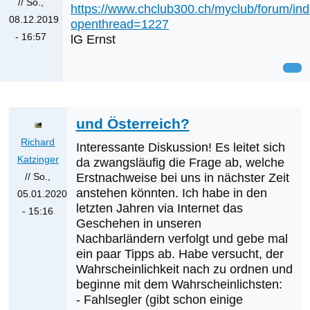
//
So.,
https://www.chclub300.ch/myclub/forum/in
08.12.2019
openthread=1227
- 16:57
lG Ernst
und Österreich?
Richard
Interessante Diskussion! Es leitet sich
Katzinger
da zwangsläufig die Frage ab, welche
// So.,
Erstnachweise bei uns in nächster Zeit
anstehen könnten. Ich habe in den
05.01.2020
letzten Jahren via Internet das
- 15:16
Geschehen in unseren
Antwort
Nachbarländern verfolgt und gebe mal
auf
ein paar Tipps ab. Habe versucht, der
Was
Wahrscheinlichkeit nach zu ordnen und
werden
beginne mit dem Wahrscheinlichsten:
die
- Fahlsegler (gibt schon einige