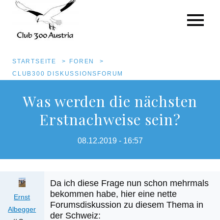
Pfadnavigation
STARTSEITE
FOREN
CLUB300 DISKUSSIONSFORUM
Direkt
Was werden die nächsten
zum
Erstnachweise sein?
Inhalt
08.12.2019 - 16:57
Da ich diese Frage nun schon mehrmals
bekommen habe, hier eine nette
Ernst
Forumsdiskussion zu diesem Thema in
Albegger
der Schweiz: