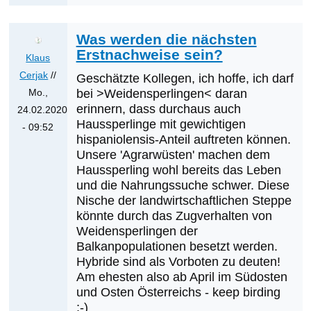
Was werden die nächsten
Erstnachweise sein?
Klaus
Cerjak
//
Geschätzte Kollegen, ich hoffe, ich darf
Mo.,
bei >Weidensperlingen< daran
erinnern, dass durchaus auch
24.02.2020
Haussperlinge mit gewichtigen
- 09:52
hispaniolensis-Anteil auftreten können.
Antwort
Unsere 'Agrarwüsten' machen dem
auf
Haussperling wohl bereits das Leben
Was
und die Nahrungssuche schwer. Diese
werden
Nische der landwirtschaftlichen Steppe
die
könnte durch das Zugverhalten von
Weidensperlingen der
nächsten
Balkanpopulationen besetzt werden.
Erstnachweise
Hybride sind als Vorboten zu deuten!
sein?
Am ehesten also ab April im Südosten
von
und Osten Österreichs - keep birding
Klaus
;-)