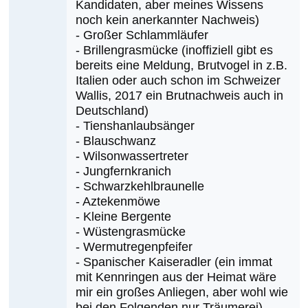
Kandidaten, aber meines Wissens
nächsten
noch kein anerkannter Nachweis)
Erstnachweise
- Großer Schlammläufer
sein?
- Brillengrasmücke (inoffiziell gibt es
von
bereits eine Meldung, Brutvogel in z.B.
Klaus
Italien oder auch schon im Schweizer
Cerjak
Wallis, 2017 ein Brutnachweis auch in
Deutschland)
- Tienshanlaubsänger
- Blauschwanz
- Wilsonwassertreter
- Jungfernkranich
- Schwarzkehlbraunelle
- Aztekenmöwe
- Kleine Bergente
- Wüstengrasmücke
- Wermutregenpfeifer
- Spanischer Kaiseradler (ein immat
mit Kennringen aus der Heimat wäre
mir ein großes Anliegen, aber wohl wie
bei den Folgenden nur Träumerei)