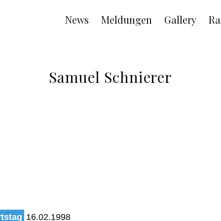
Main
News
Meldungen
Gallery
Ra
navigation
Samuel Schnierer
tstag
16.02.1998