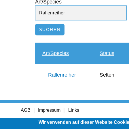
Art/Species
Art/Species
Status
Rallenreiher
Selten
Footer
AGB
Impressum
Links
menu
Wir verwenden auf dieser Website Cooki