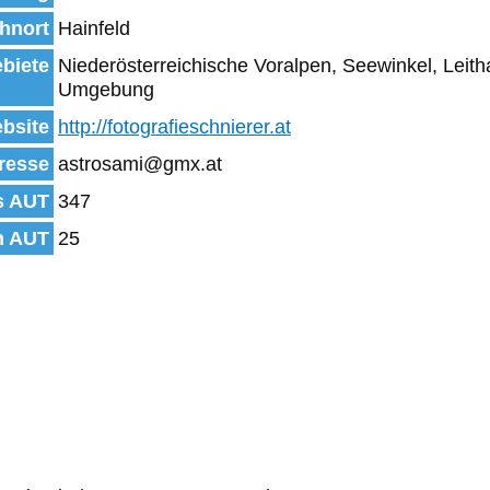
hnort
Hainfeld
biete
Niederösterreichische Voralpen, Seewinkel, Leit
Umgebung
bsite
http://fotografieschnierer.at
resse
astrosami@gmx.at
s AUT
347
n AUT
25