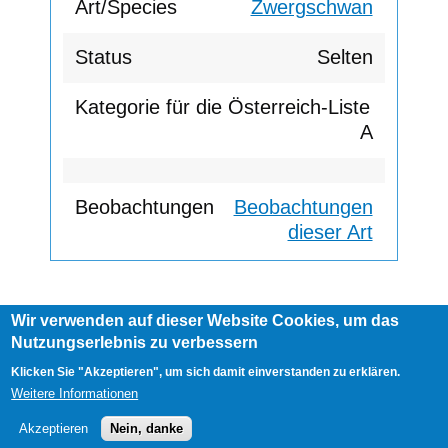
Zwergschwan
Selten
A
Beobachtungen
dieser Art
Wir verwenden auf dieser Website Cookies, um das
Footer
Nutzungserlebnis zu verbessern
AGB
Impressum
Links
menu
User
Anmelden
Klicken Sie "Akzeptieren", um sich damit einverstanden zu erklären.
account
Weitere Informationen
menu
Akzeptieren
Nein, danke