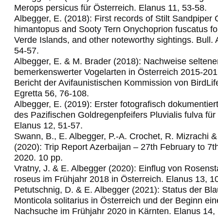
Merops persicus für Österreich.
Elanus 11, 53-58.
Albegger, E. (2018): First records of Stilt Sandpiper C
himantopus and Sooty Tern Onychoprion fuscatus fo
Verde Islands, and other noteworthy sightings.
Bull.
54-57.
Albegger, E. & M. Brader (2018): Nachweise seltene
bemerkenswerter Vogelarten in Österreich 2015-201
Bericht der Avifaunistischen Kommission von BirdLif
Egretta 56, 76-108.
Albegger, E. (2019): Erster fotografisch dokumentie
des Pazifischen Goldregenpfeifers Pluvialis fulva für
Elanus 12, 51-57.
Swann, B., E. Albegger, P.-A. Crochet, R. Mizrachi &
(2020): Trip Report Azerbaijan – 27th February to 7
2020. 10 pp.
Vratny, J. & E. Albegger (2020): Einflug von Rosens
roseus im Frühjahr 2018 in Österreich. Elanus 13, 1
Petutschnig, D. & E. Albegger (2021): Status der Bl
Monticola solitarius in Österreich und der Beginn ein
Nachsuche im Frühjahr 2020 in Kärnten. Elanus 14,