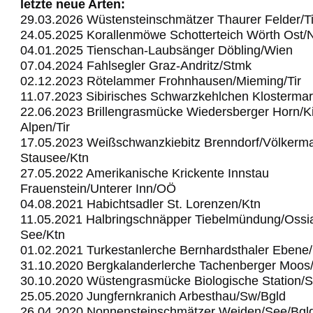
letzte neue Arten:
29.03.2026 Wüstensteinschmätzer Thaurer Felder/Ti
24.05.2025 Korallenmöwe Schotterteich Wörth Ost
04.01.2025 Tienschan-Laubsänger Döbling/Wien
07.04.2024 Fahlsegler Graz-Andritz/Stmk
02.12.2023 Rötelammer Frohnhausen/Mieming/Tir
11.07.2023 Sibirisches Schwarzkehlchen Klostermar
22.06.2023 Brillengrasmücke Wiedersberger Horn/Ki
Alpen/Tir
17.05.2023 Weißschwanzkiebitz Brenndorf/Völkerma
Stausee/Ktn
27.05.2022 Amerikanische Krickente Innstau
Frauenstein/Unterer Inn/OÖ
04.08.2021 Habichtsadler St. Lorenzen/Ktn
11.05.2021 Halbringschnäpper Tiebelmündung/Ossi
See/Ktn
01.02.2021 Turkestanlerche Bernhardsthaler Ebene
31.10.2020 Bergkalanderlerche Tachenberger Moos
30.10.2020 Wüstengrasmücke Biologische Station/
25.05.2020 Jungfernkranich Arbesthau/Sw/Bgld
26.04.2020 Nonnensteinschmätzer Weiden/See/Bgl