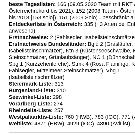
beste Tageslisten:
166 (09.05.2020 Team mit RKT 
Österreichrekord bis 2021), 152 (2008 Team - Öster
bis 2018 [153 solo]), 151 (2009 Solo) - beschränkt 
Entdeckerliste in Österreich:
335 (+3 Arten bei En
anwesend)
Erstnachweise:
2 (Fahlsegler, Isabellsteinschmätze
Erstnachweise Bundesländer:
Bgld 2 (Grasläufer,
Isabellsteinschmätzer), Ktn 3 (Küstenseeschwalbe, 
Steinschmätzer, Grünlaubsänger), NÖ 1 (Dünnscha
Sbg 1 (Kurzzehenlerche), Stmk 4 (Rosa Flamingo, K
Fahlsegler, Mittelmeer-Steinschmätzer), Vbg 1
(Isabellsteinschmätzer)
Steiermark-Liste:
313
Burgenland-Liste:
310
Seewinkel-Liste:
298
Vorarlberg-Liste:
274
Rheindelta-Liste:
257
Westpaläarktis-Liste:
760 (HWB), 783 (IOC), 771 (A
Weltliste:
4871 (HBW), 4929 (IOC), 4890 (AviList)
_________________________________________