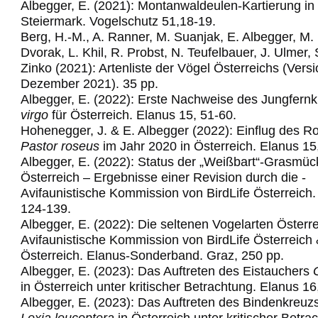
Albegger, E. (2021): Montanwaldeulen-Kartierung in
Steiermark. Vogelschutz 51,18-19.
Berg, H.-M., A. Ranner, M. Suanjak, E. Albegger, M.
Dvorak, L. Khil, R. Probst, N. Teufelbauer, J. Ulmer,
Zinko (2021): Artenliste der Vögel Österreichs (Vers
Dezember 2021). 35 pp.
Albegger, E. (2022): Erste Nachweise des Jungfern
virgo
für Österreich. Elanus 15, 51-60.
Hohenegger, J. & E. Albegger (2022): Einflug des R
Pastor roseus
im Jahr 2020 in Österreich. Elanus 15
Albegger, E. (2022): Status der „Weißbart“-Grasmüc
Österreich – Ergebnisse einer
Revision­ ­durch­ die ­
Avifaunistische­ Kommission­ von ­BirdLife ­Österre
ich
124-139.
Albegger, E. (2022): Die seltenen Vogelarten Österre
Avifaunistische Kommission von
BirdLife Österreich
Österreich. Elanus
-
Sonderband. Graz,
25
0
pp.
Albegger, E. (2023): Das Auftreten des Eistauchers
in Österreich unter kritischer Betrachtung. Elanus 16
Albegger, E. (2023): Das Auftreten des Bindenkreuz
Loxia leucoptera
in Österreich
unter kritischer Betra