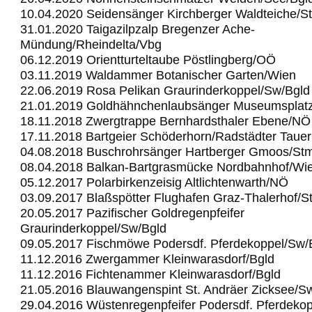
10.04.2020 Seidensänger Kirchberger Waldteiche/S
31.01.2020 Taigazilpzalp Bregenzer Ache-
Mündung/Rheindelta/Vbg
06.12.2019 Orientturteltaube Pöstlingberg/OÖ
03.11.2019 Waldammer Botanischer Garten/Wien
22.06.2019 Rosa Pelikan Graurinderkoppel/Sw/Bgld
21.01.2019 Goldhähnchenlaubsänger Museumsplat
18.11.2018 Zwergtrappe Bernhardsthaler Ebene/NÖ
17.11.2018 Bartgeier Schöderhorn/Radstädter Taue
04.08.2018 Buschrohrsänger Hartberger Gmoos/St
08.04.2018 Balkan-Bartgrasmücke Nordbahnhof/Wi
05.12.2017 Polarbirkenzeisig Altlichtenwarth/NÖ
03.09.2017 Blaßspötter Flughafen Graz-Thalerhof/S
20.05.2017 Pazifischer Goldregenpfeifer
Graurinderkoppel/Sw/Bgld
09.05.2017 Fischmöwe Podersdf. Pferdekoppel/Sw/
11.12.2016 Zwergammer Kleinwarasdorf/Bgld
11.12.2016 Fichtenammer Kleinwarasdorf/Bgld
21.05.2016 Blauwangenspint St. Andräer Zicksee/S
29.04.2016 Wüstenregenpfeifer Podersdf. Pferdeko