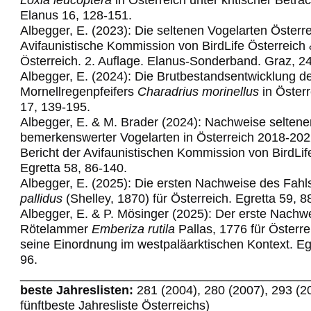
Elanus 16, 128-151.
Albegger, E. (2023): Die seltenen Vogelarten Österre
Avifaunistische Kommission von BirdLife Österreich
Österreich. 2. Auflage. Elanus-Sonderband. Graz, 2
Albegger, E. (2024): Die Brutbestandsentwicklung d
Mornellregenpfeifers
Charadrius morinellus
in Österr
17, 139-195.
Albegger, E. & M. Brader (2024): Nachweise seltene
bemerkenswerter Vogelarten in Österreich 2018-202
Bericht der Avifaunistischen Kommission von BirdLif
Egretta 58,
86-140.
Albegger, E. (2025): Die ersten Nachweise des Fahl
pallidus
(Shelley, 1870) für Österreich. Egretta 59, 8
Albegger, E. & P. Mösinger (2025): Der erste Nachw
Rötelammer
Emberiza rutila
Pallas, 1776 für Österre
seine Einordnung im westpaläarktischen Kontext. Egr
96.
_________________________________________
beste Jahreslisten:
281 (2004), 280 (2007), 293 (2
fünftbeste Jahresliste Österreichs)