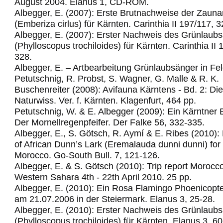
August 2004. Elanus 1, CD-ROM.
Albegger, E. (2007): Erste Brutnachweise der Zau
(Emberiza cirlus) für Kärnten. Carinthia II 197/117, 
Albegger, E. (2007): Erster Nachweis des Grünlaub
(Phylloscopus trochiloides) für Kärnten. Carinthia II
328.
Albegger, E. – Artbearbeitung Grünlaubsänger in Fel
Petutschnig, R. Probst, S. Wagner, G. Malle & R. K.
Buschenreiter (2008): Avifauna Kärntens - Bd. 2: Di
Naturwiss. Ver. f. Kärnten. Klagenfurt, 464 pp.
Petutschnig, W. & E. Albegger (2009): Ein Kärntner 
Der Mornellregenpfeifer.
Der Falke 56, 332-335.
Albegger, E., S. Götsch, R. Aymí & E. Ribes (2010): 
of African Dunn’s Lark (Eremalauda dunni dunni) for t
Morocco.
Go-South Bull. 7, 121-126.
Albegger, E. & S. Götsch (2010): Trip report Morocc
Western Sahara 4th - 22th April 2010.
25 pp.
Albegger, E. (2010): Ein Rosa Flamingo Phoenicopte
am 21.07.2006 in der Steiermark. Elanus 3, 25-28.
Albegger, E. (2010): Erster Nachweis des Grünlaub
(Phylloscopus trochiloides) für Kärnten. Elanus 3, 60