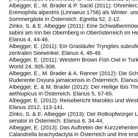
Albegger, E., M. Brader & P. Sackl (2011): Ohrenler
Eremophila alpestris (Linnaeus 1758) als Winter- un
Sommergäste in Österreich. Egretta 52, 2-12.
Zinko, S. & E. Albegger (2011): Eine Schwalbenm
sabini am Inn bei Obernberg in Oberösterreich im H
Elanus 4, 44-46.
Albegger, E. (2011): Ein Grasläufer Tryngites subrufic
zentralen Seewinkel.
Elanus 4, 46-49.
Albegger, E. (2011): Western Brown Fish Owl in Turk
World 24, 305-308.
Albegger, E., M. Brader & A. Ranner (2012): Die Sc
Ruderente Oxyura jamaicensis in Österreich. Elanus
Albegger, E. & M. Brader (2012): Der Heilige Ibis Th
aethiopicus in Österreich. Elanus 5, 57-65.
Albegger, E. (2012): Reisebericht Marokko und Wes
Elanus 2012, 113-141.
Zinko, S. & E. Albegger (2013): Der Rotkopfwürger 
senator in Österreich. Elanus 6, 34-44.
Albegger, E. (2013): Das Auftreten der Kurzzehenle
Calandrella brachydactyla in Österreich und ihre ers