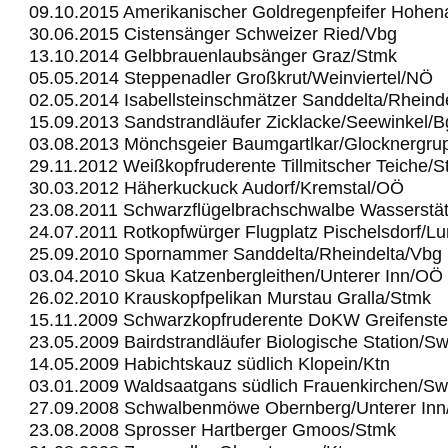
09.10.2015 Amerikanischer Goldregenpfeifer Hohe
30.06.2015 Cistensänger Schweizer Ried/Vbg
13.10.2014 Gelbbrauenlaubsänger Graz/Stmk
05.05.2014 Steppenadler Großkrut/Weinviertel/NÖ
02.05.2014 Isabellsteinschmätzer Sanddelta/Rheind
15.09.2013 Sandstrandläufer Zicklacke/Seewinkel/B
03.08.2013 Mönchsgeier Baumgartlkar/Glocknergru
29.11.2012 Weißkopfruderente Tillmitscher Teiche/
30.03.2012 Häherkuckuck Audorf/Kremstal/OÖ
23.08.2011 Schwarzflügelbrachschwalbe Wasserstä
24.07.2011 Rotkopfwürger Flugplatz Pischelsdorf/L
25.09.2010 Spornammer Sanddelta/Rheindelta/Vbg
03.04.2010 Skua Katzenbergleithen/Unterer Inn/OÖ
26.02.2010 Krauskopfpelikan Murstau Gralla/Stmk
15.11.2009 Schwarzkopfruderente DoKW Greifenst
23.05.2009 Bairdstrandläufer Biologische Station/S
14.05.2009 Habichtskauz südlich Klopein/Ktn
03.01.2009 Waldsaatgans südlich Frauenkirchen/Sw
27.09.2008 Schwalbenmöwe Obernberg/Unterer In
23.08.2008 Sprosser Hartberger Gmoos/Stmk