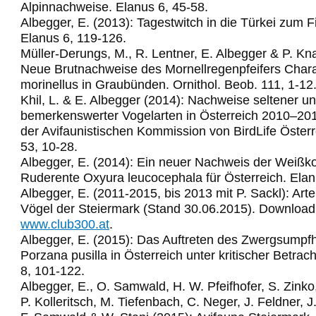
Alpinnachweise. Elanus 6, 45-58.
Albegger, E. (2013): Tagestwitch in die Türkei zum 
Elanus 6, 119-126.
Müller-Derungs, M., R. Lentner, E. Albegger & P. Kn
Neue Brutnachweise des Mornellregenpfeifers Char
morinellus in Graubünden. Ornithol. Beob. 111, 1-12
Khil, L. & E. Albegger (2014): Nachweise seltener u
bemerkenswerter Vogelarten in Österreich 2010–2011
der Avifaunistischen Kommission von BirdLife Österr
53, 10-28.
Albegger, E. (2014): Ein neuer Nachweis der Weißko
Ruderente Oxyura leucocephala für Österreich. Elan
Albegger, E. (2011-2015, bis 2013 mit P. Sackl): Arte
Vögel der Steiermark (Stand 30.06.2015). Download
www.club300.at
.
Albegger, E. (2015): Das Auftreten des Zwergsumpf
Porzana pusilla in Österreich unter kritischer Betrac
8, 101-122.
Albegger, E., O. Samwald, H. W. Pfeifhofer, S. Zinko,
P. Kolleritsch, M. Tiefenbach, C. Neger, J. Feldner, J