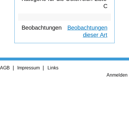
C
Beobachtungen
dieser Art
Footer
AGB
Impressum
Links
menu
User
Anmelden
account
menu