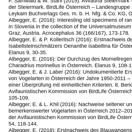
F. Samwald & W. Stani (2015): Avifauna Steiermark 
der Steiermark. BirdLife Österreich – Landesgruppe 
Leykam Buchverlags Ges. m. b. H. Nfg. & Co. KG, G
Albegger, E. (2016): Interesting old specimens of rar
in Slovenia in the collection of the Universalmuse
Graz, Austria.
Acrocephalus 36 (166/167), 173-178.
Albegger, E. & P. Kolleritsch (2016): Erstnachweis d
Isabellsteinschmätzers Oenanthe isabellina für Öster
Elanus 9, 30-35.
Albegger, E. (2016): Der Durchzug des Mornellregen
Charadrius morinellus in Österreich. Elanus 9, 108-1
Albegger, E. & J. Laber (2016): Undokumentierte Er
von Vogelarten in Österreich der Jahre 1950-2011 –
einer Überprüfung mit einheitlichen Kriterien. 8. Beri
Avifaunistischen Kommission von BirdLife Österreich
105-109.
Albegger, E. & L. Khil (2016): Nachweise seltener u
bemerkenswerter Vogelarten in Österreich 2012–2014
der Avifaunistischen Kommission von BirdLife Österr
54, 118-144.
Albegger, E. (2018): Erstnachweis des Blauwangens