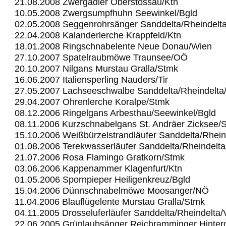
21.08.2008 Zwergadler Oberstossau/Ktn
10.05.2008 Zwergsumpfhuhn Seewinkel/Bgld
02.05.2008 Seggenrohrsänger Sanddelta/Rheindelt
22.04.2008 Kalanderlerche Krappfeld/Ktn
18.01.2008 Ringschnabelente Neue Donau/Wien
27.10.2007 Spatelraubmöwe Traunsee/OÖ
20.10.2007 Nilgans Murstau Gralla/Stmk
16.06.2007 Italiensperling Nauders/Tir
27.05.2007 Lachseeschwalbe Sanddelta/Rheindelta
29.04.2007 Ohrenlerche Koralpe/Stmk
08.12.2006 Ringelgans Arbesthau/Seewinkel/Bgld
08.11.2006 Kurzschnabelgans St. Andräer Zicksee/
15.10.2006 Weißbürzelstrandläufer Sanddelta/Rhein
01.08.2006 Terekwasserläufer Sanddelta/Rheindelt
21.07.2006 Rosa Flamingo Gratkorn/Stmk
03.06.2006 Kappenammer Klagenfurt/Ktn
01.05.2006 Spornpieper Heiligenkreuz/Bgld
15.04.2006 Dünnschnabelmöwe Moosanger/NÖ
11.04.2006 Blauflügelente Murstau Gralla/Stmk
04.11.2005 Drosseluferläufer Sanddelta/Rheindelta
22.06.2005 Grünlaubsänger Reichramminger Hinter