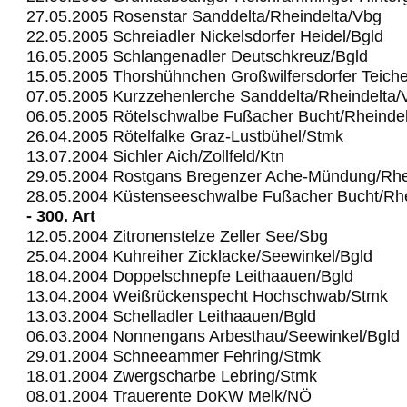
27.05.2005 Rosenstar Sanddelta/Rheindelta/Vbg
22.05.2005 Schreiadler Nickelsdorfer Heidel/Bgld
16.05.2005 Schlangenadler Deutschkreuz/Bgld
15.05.2005 Thorshühnchen Großwilfersdorfer Teich
07.05.2005 Kurzzehenlerche Sanddelta/Rheindelta/
06.05.2005 Rötelschwalbe Fußacher Bucht/Rheinde
26.04.2005 Rötelfalke Graz-Lustbühel/Stmk
13.07.2004 Sichler Aich/Zollfeld/Ktn
29.05.2004 Rostgans Bregenzer Ache-Mündung/Rhe
28.05.2004 Küstenseeschwalbe Fußacher Bucht/Rhe
- 300. Art
12.05.2004 Zitronenstelze Zeller See/Sbg
25.04.2004 Kuhreiher Zicklacke/Seewinkel/Bgld
18.04.2004 Doppelschnepfe Leithaauen/Bgld
13.04.2004 Weißrückenspecht Hochschwab/Stmk
13.03.2004 Schelladler Leithaauen/Bgld
06.03.2004 Nonnengans Arbesthau/Seewinkel/Bgld
29.01.2004 Schneeammer Fehring/Stmk
18.01.2004 Zwergscharbe Lebring/Stmk
08.01.2004 Trauerente DoKW Melk/NÖ