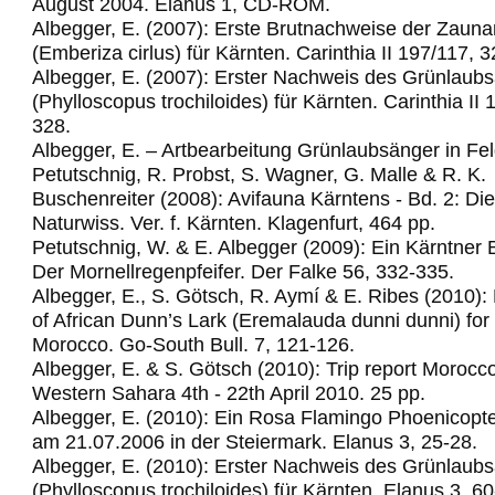
August 2004. Elanus 1, CD-ROM.
Albegger, E. (2007): Erste Brutnachweise der Zau
(Emberiza cirlus) für Kärnten. Carinthia II 197/117, 
Albegger, E. (2007): Erster Nachweis des Grünlaub
(Phylloscopus trochiloides) für Kärnten. Carinthia II
328.
Albegger, E. – Artbearbeitung Grünlaubsänger in Fel
Petutschnig, R. Probst, S. Wagner, G. Malle & R. K.
Buschenreiter (2008): Avifauna Kärntens - Bd. 2: Di
Naturwiss. Ver. f. Kärnten. Klagenfurt, 464 pp.
Petutschnig, W. & E. Albegger (2009): Ein Kärntner 
Der Mornellregenpfeifer.
Der Falke 56, 332-335.
Albegger, E., S. Götsch, R. Aymí & E. Ribes (2010): 
of African Dunn’s Lark (Eremalauda dunni dunni) for t
Morocco.
Go-South Bull. 7, 121-126.
Albegger, E. & S. Götsch (2010): Trip report Morocc
Western Sahara 4th - 22th April 2010.
25 pp.
Albegger, E. (2010): Ein Rosa Flamingo Phoenicopte
am 21.07.2006 in der Steiermark. Elanus 3, 25-28.
Albegger, E. (2010): Erster Nachweis des Grünlaub
(Phylloscopus trochiloides) für Kärnten. Elanus 3, 60