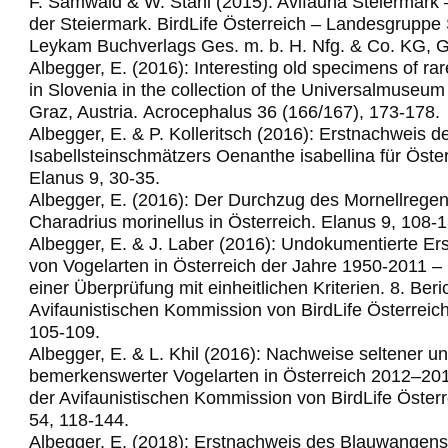
F. Samwald & W. Stani (2015): Avifauna Steiermark 
der Steiermark. BirdLife Österreich – Landesgruppe 
Leykam Buchverlags Ges. m. b. H. Nfg. & Co. KG, G
Albegger, E. (2016): Interesting old specimens of rar
in Slovenia in the collection of the Universalmuse
Graz, Austria.
Acrocephalus 36 (166/167), 173-178.
Albegger, E. & P. Kolleritsch (2016): Erstnachweis d
Isabellsteinschmätzers Oenanthe isabellina für Öster
Elanus 9, 30-35.
Albegger, E. (2016): Der Durchzug des Mornellregen
Charadrius morinellus in Österreich. Elanus 9, 108-1
Albegger, E. & J. Laber (2016): Undokumentierte Er
von Vogelarten in Österreich der Jahre 1950-2011 –
einer Überprüfung mit einheitlichen Kriterien. 8. Beri
Avifaunistischen Kommission von BirdLife Österreich
105-109.
Albegger, E. & L. Khil (2016): Nachweise seltener u
bemerkenswerter Vogelarten in Österreich 2012–2014
der Avifaunistischen Kommission von BirdLife Österr
54, 118-144.
Albegger, E. (2018): Erstnachweis des Blauwangens