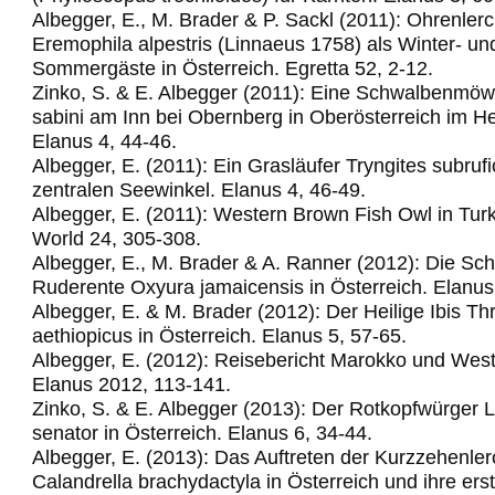
Albegger, E., M. Brader & P. Sackl (2011): Ohrenler
Eremophila alpestris (Linnaeus 1758) als Winter- un
Sommergäste in Österreich. Egretta 52, 2-12.
Zinko, S. & E. Albegger (2011): Eine Schwalbenm
sabini am Inn bei Obernberg in Oberösterreich im H
Elanus 4, 44-46.
Albegger, E. (2011): Ein Grasläufer Tryngites subrufic
zentralen Seewinkel.
Elanus 4, 46-49.
Albegger, E. (2011): Western Brown Fish Owl in Turk
World 24, 305-308.
Albegger, E., M. Brader & A. Ranner (2012): Die Sc
Ruderente Oxyura jamaicensis in Österreich. Elanus
Albegger, E. & M. Brader (2012): Der Heilige Ibis Th
aethiopicus in Österreich. Elanus 5, 57-65.
Albegger, E. (2012): Reisebericht Marokko und Wes
Elanus 2012, 113-141.
Zinko, S. & E. Albegger (2013): Der Rotkopfwürger 
senator in Österreich. Elanus 6, 34-44.
Albegger, E. (2013): Das Auftreten der Kurzzehenle
Calandrella brachydactyla in Österreich und ihre ers