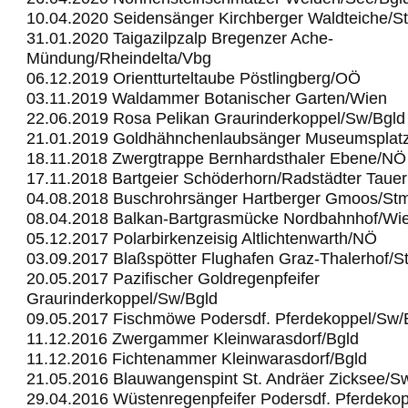
10.04.2020 Seidensänger Kirchberger Waldteiche/S
31.01.2020 Taigazilpzalp Bregenzer Ache-
Mündung/Rheindelta/Vbg
06.12.2019 Orientturteltaube Pöstlingberg/OÖ
03.11.2019 Waldammer Botanischer Garten/Wien
22.06.2019 Rosa Pelikan Graurinderkoppel/Sw/Bgld
21.01.2019 Goldhähnchenlaubsänger Museumsplat
18.11.2018 Zwergtrappe Bernhardsthaler Ebene/NÖ
17.11.2018 Bartgeier Schöderhorn/Radstädter Taue
04.08.2018 Buschrohrsänger Hartberger Gmoos/St
08.04.2018 Balkan-Bartgrasmücke Nordbahnhof/Wi
05.12.2017 Polarbirkenzeisig Altlichtenwarth/NÖ
03.09.2017 Blaßspötter Flughafen Graz-Thalerhof/S
20.05.2017 Pazifischer Goldregenpfeifer
Graurinderkoppel/Sw/Bgld
09.05.2017 Fischmöwe Podersdf. Pferdekoppel/Sw/
11.12.2016 Zwergammer Kleinwarasdorf/Bgld
11.12.2016 Fichtenammer Kleinwarasdorf/Bgld
21.05.2016 Blauwangenspint St. Andräer Zicksee/S
29.04.2016 Wüstenregenpfeifer Podersdf. Pferdeko