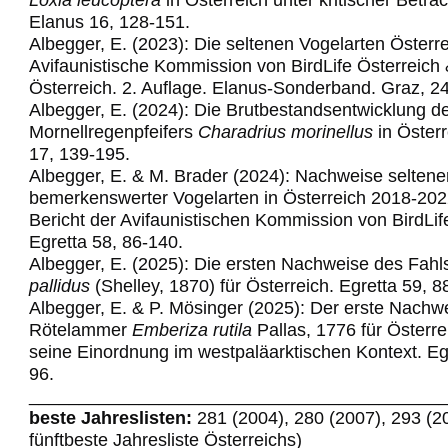
Elanus 16, 128-151.
Albegger, E. (2023): Die seltenen Vogelarten Österre
Avifaunistische Kommission von BirdLife Österreich
Österreich. 2. Auflage. Elanus-Sonderband. Graz, 2
Albegger, E. (2024): Die Brutbestandsentwicklung d
Mornellregenpfeifers
Charadrius morinellus
in Österr
17, 139-195.
Albegger, E. & M. Brader (2024): Nachweise seltene
bemerkenswerter Vogelarten in Österreich 2018-202
Bericht der Avifaunistischen Kommission von BirdLif
Egretta 58,
86-140.
Albegger, E. (2025): Die ersten Nachweise des Fahl
pallidus
(Shelley, 1870) für Österreich. Egretta 59, 8
Albegger, E. & P. Mösinger (2025): Der erste Nachw
Rötelammer
Emberiza rutila
Pallas, 1776 für Österre
seine Einordnung im westpaläarktischen Kontext. Egr
96.
_________________________________________
beste Jahreslisten:
281 (2004), 280 (2007), 293 (2
fünftbeste Jahresliste Österreichs)