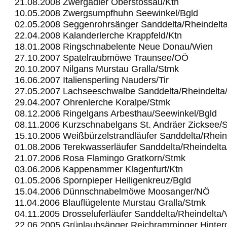
21.08.2008 Zwergadler Oberstossau/Ktn
10.05.2008 Zwergsumpfhuhn Seewinkel/Bgld
02.05.2008 Seggenrohrsänger Sanddelta/Rheindelt
22.04.2008 Kalanderlerche Krappfeld/Ktn
18.01.2008 Ringschnabelente Neue Donau/Wien
27.10.2007 Spatelraubmöwe Traunsee/OÖ
20.10.2007 Nilgans Murstau Gralla/Stmk
16.06.2007 Italiensperling Nauders/Tir
27.05.2007 Lachseeschwalbe Sanddelta/Rheindelta
29.04.2007 Ohrenlerche Koralpe/Stmk
08.12.2006 Ringelgans Arbesthau/Seewinkel/Bgld
08.11.2006 Kurzschnabelgans St. Andräer Zicksee/
15.10.2006 Weißbürzelstrandläufer Sanddelta/Rhein
01.08.2006 Terekwasserläufer Sanddelta/Rheindelt
21.07.2006 Rosa Flamingo Gratkorn/Stmk
03.06.2006 Kappenammer Klagenfurt/Ktn
01.05.2006 Spornpieper Heiligenkreuz/Bgld
15.04.2006 Dünnschnabelmöwe Moosanger/NÖ
11.04.2006 Blauflügelente Murstau Gralla/Stmk
04.11.2005 Drosseluferläufer Sanddelta/Rheindelta
22.06.2005 Grünlaubsänger Reichramminger Hinter