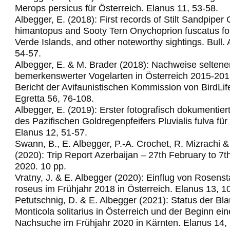
Merops persicus für Österreich.
Elanus 11, 53-58.
Albegger, E. (2018): First records of Stilt Sandpiper C
himantopus and Sooty Tern Onychoprion fuscatus fo
Verde Islands, and other noteworthy sightings.
Bull.
54-57.
Albegger, E. & M. Brader (2018): Nachweise seltene
bemerkenswerter Vogelarten in Österreich 2015-201
Bericht der Avifaunistischen Kommission von BirdLif
Egretta 56, 76-108.
Albegger, E. (2019): Erster fotografisch dokumentie
des Pazifischen Goldregenpfeifers Pluvialis fulva für
Elanus 12, 51-57.
Swann, B., E. Albegger, P.-A. Crochet, R. Mizrachi &
(2020): Trip Report Azerbaijan – 27th February to 7
2020. 10 pp.
Vratny, J. & E. Albegger (2020): Einflug von Rosens
roseus im Frühjahr 2018 in Österreich. Elanus 13, 1
Petutschnig, D. & E. Albegger (2021): Status der Bl
Monticola solitarius in Österreich und der Beginn ein
Nachsuche im Frühjahr 2020 in Kärnten. Elanus 14,