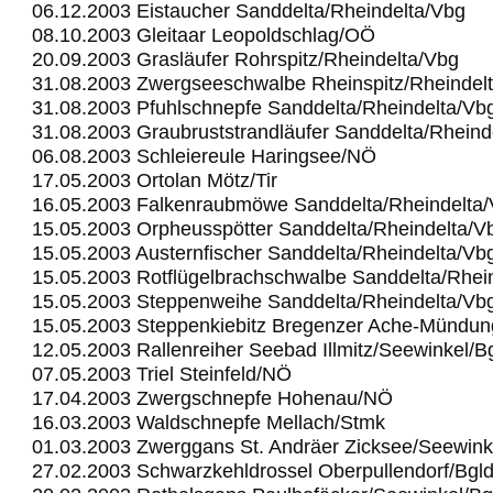
06.12.2003 Eistaucher Sanddelta/Rheindelta/Vbg
08.10.2003 Gleitaar Leopoldschlag/OÖ
20.09.2003 Grasläufer Rohrspitz/Rheindelta/Vbg
31.08.2003 Zwergseeschwalbe Rheinspitz/Rheindel
31.08.2003 Pfuhlschnepfe Sanddelta/Rheindelta/Vb
31.08.2003 Graubruststrandläufer Sanddelta/Rheind
06.08.2003 Schleiereule Haringsee/NÖ
17.05.2003 Ortolan Mötz/Tir
16.05.2003 Falkenraubmöwe Sanddelta/Rheindelta
15.05.2003 Orpheusspötter Sanddelta/Rheindelta/V
15.05.2003 Austernfischer Sanddelta/Rheindelta/Vb
15.05.2003 Rotflügelbrachschwalbe Sanddelta/Rhei
15.05.2003 Steppenweihe Sanddelta/Rheindelta/Vb
15.05.2003 Steppenkiebitz Bregenzer Ache-Mündu
12.05.2003 Rallenreiher Seebad Illmitz/Seewinkel/B
07.05.2003 Triel Steinfeld/NÖ
17.04.2003 Zwergschnepfe Hohenau/NÖ
16.03.2003 Waldschnepfe Mellach/Stmk
01.03.2003 Zwerggans St. Andräer Zicksee/Seewink
27.02.2003 Schwarzkehldrossel Oberpullendorf/Bgl