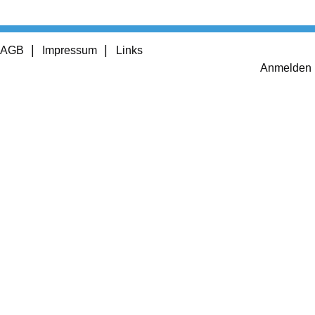
Footer
AGB
Impressum
Links
menu
User
Anmelden
account
menu