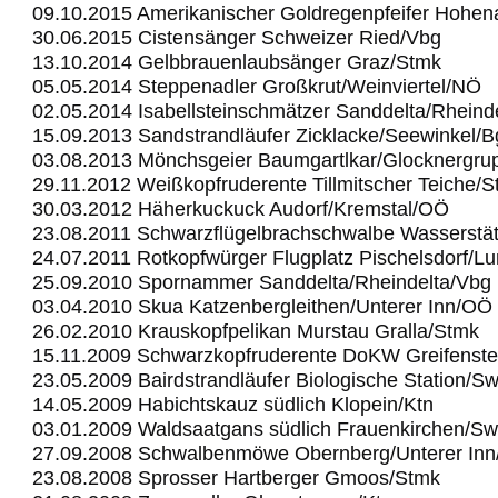
09.10.2015 Amerikanischer Goldregenpfeifer Hohe
30.06.2015 Cistensänger Schweizer Ried/Vbg
13.10.2014 Gelbbrauenlaubsänger Graz/Stmk
05.05.2014 Steppenadler Großkrut/Weinviertel/NÖ
02.05.2014 Isabellsteinschmätzer Sanddelta/Rheind
15.09.2013 Sandstrandläufer Zicklacke/Seewinkel/B
03.08.2013 Mönchsgeier Baumgartlkar/Glocknergru
29.11.2012 Weißkopfruderente Tillmitscher Teiche/
30.03.2012 Häherkuckuck Audorf/Kremstal/OÖ
23.08.2011 Schwarzflügelbrachschwalbe Wasserstä
24.07.2011 Rotkopfwürger Flugplatz Pischelsdorf/L
25.09.2010 Spornammer Sanddelta/Rheindelta/Vbg
03.04.2010 Skua Katzenbergleithen/Unterer Inn/OÖ
26.02.2010 Krauskopfpelikan Murstau Gralla/Stmk
15.11.2009 Schwarzkopfruderente DoKW Greifenst
23.05.2009 Bairdstrandläufer Biologische Station/S
14.05.2009 Habichtskauz südlich Klopein/Ktn
03.01.2009 Waldsaatgans südlich Frauenkirchen/Sw
27.09.2008 Schwalbenmöwe Obernberg/Unterer In
23.08.2008 Sprosser Hartberger Gmoos/Stmk