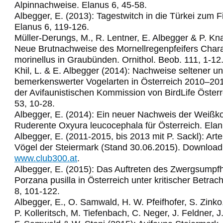
Alpinnachweise. Elanus 6, 45-58.
Albegger, E. (2013): Tagestwitch in die Türkei zum 
Elanus 6, 119-126.
Müller-Derungs, M., R. Lentner, E. Albegger & P. Kn
Neue Brutnachweise des Mornellregenpfeifers Char
morinellus in Graubünden. Ornithol. Beob. 111, 1-12
Khil, L. & E. Albegger (2014): Nachweise seltener u
bemerkenswerter Vogelarten in Österreich 2010–2011
der Avifaunistischen Kommission von BirdLife Österr
53, 10-28.
Albegger, E. (2014): Ein neuer Nachweis der Weißko
Ruderente Oxyura leucocephala für Österreich. Elan
Albegger, E. (2011-2015, bis 2013 mit P. Sackl): Arte
Vögel der Steiermark (Stand 30.06.2015). Download
www.club300.at
.
Albegger, E. (2015): Das Auftreten des Zwergsumpf
Porzana pusilla in Österreich unter kritischer Betrac
8, 101-122.
Albegger, E., O. Samwald, H. W. Pfeifhofer, S. Zinko,
P. Kolleritsch, M. Tiefenbach, C. Neger, J. Feldner, J