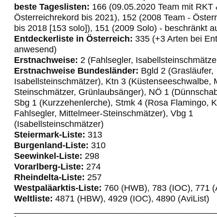
beste Tageslisten:
166 (09.05.2020 Team mit RKT 
Österreichrekord bis 2021), 152 (2008 Team - Öster
bis 2018 [153 solo]), 151 (2009 Solo) - beschränkt 
Entdeckerliste in Österreich:
335 (+3 Arten bei En
anwesend)
Erstnachweise:
2 (Fahlsegler, Isabellsteinschmätze
Erstnachweise Bundesländer:
Bgld 2 (Grasläufer,
Isabellsteinschmätzer), Ktn 3 (Küstenseeschwalbe, 
Steinschmätzer, Grünlaubsänger), NÖ 1 (Dünnscha
Sbg 1 (Kurzzehenlerche), Stmk 4 (Rosa Flamingo, K
Fahlsegler, Mittelmeer-Steinschmätzer), Vbg 1
(Isabellsteinschmätzer)
Steiermark-Liste:
313
Burgenland-Liste:
310
Seewinkel-Liste:
298
Vorarlberg-Liste:
274
Rheindelta-Liste:
257
Westpaläarktis-Liste:
760 (HWB), 783 (IOC), 771 (A
Weltliste:
4871 (HBW), 4929 (IOC), 4890 (AviList)
_________________________________________