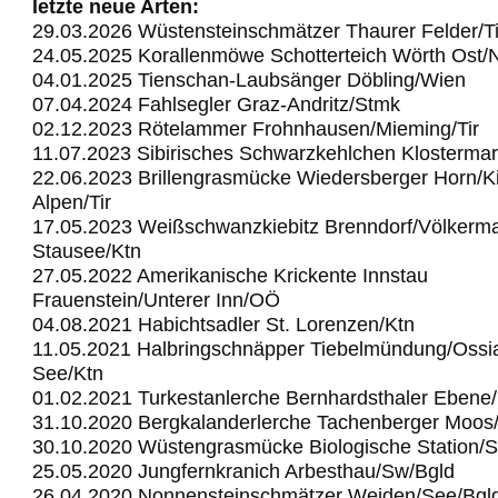
letzte neue Arten:
29.03.2026 Wüstensteinschmätzer Thaurer Felder/Ti
24.05.2025 Korallenmöwe Schotterteich Wörth Ost
04.01.2025 Tienschan-Laubsänger Döbling/Wien
07.04.2024 Fahlsegler Graz-Andritz/Stmk
02.12.2023 Rötelammer Frohnhausen/Mieming/Tir
11.07.2023 Sibirisches Schwarzkehlchen Klostermar
22.06.2023 Brillengrasmücke Wiedersberger Horn/Ki
Alpen/Tir
17.05.2023 Weißschwanzkiebitz Brenndorf/Völkerma
Stausee/Ktn
27.05.2022 Amerikanische Krickente Innstau
Frauenstein/Unterer Inn/OÖ
04.08.2021 Habichtsadler St. Lorenzen/Ktn
11.05.2021 Halbringschnäpper Tiebelmündung/Ossi
See/Ktn
01.02.2021 Turkestanlerche Bernhardsthaler Ebene
31.10.2020 Bergkalanderlerche Tachenberger Moos
30.10.2020 Wüstengrasmücke Biologische Station/
25.05.2020 Jungfernkranich Arbesthau/Sw/Bgld
26.04.2020 Nonnensteinschmätzer Weiden/See/Bgl