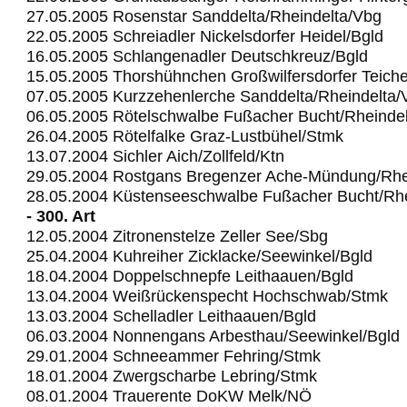
27.05.2005 Rosenstar Sanddelta/Rheindelta/Vbg
22.05.2005 Schreiadler Nickelsdorfer Heidel/Bgld
16.05.2005 Schlangenadler Deutschkreuz/Bgld
15.05.2005 Thorshühnchen Großwilfersdorfer Teich
07.05.2005 Kurzzehenlerche Sanddelta/Rheindelta/
06.05.2005 Rötelschwalbe Fußacher Bucht/Rheinde
26.04.2005 Rötelfalke Graz-Lustbühel/Stmk
13.07.2004 Sichler Aich/Zollfeld/Ktn
29.05.2004 Rostgans Bregenzer Ache-Mündung/Rhe
28.05.2004 Küstenseeschwalbe Fußacher Bucht/Rhe
- 300. Art
12.05.2004 Zitronenstelze Zeller See/Sbg
25.04.2004 Kuhreiher Zicklacke/Seewinkel/Bgld
18.04.2004 Doppelschnepfe Leithaauen/Bgld
13.04.2004 Weißrückenspecht Hochschwab/Stmk
13.03.2004 Schelladler Leithaauen/Bgld
06.03.2004 Nonnengans Arbesthau/Seewinkel/Bgld
29.01.2004 Schneeammer Fehring/Stmk
18.01.2004 Zwergscharbe Lebring/Stmk
08.01.2004 Trauerente DoKW Melk/NÖ