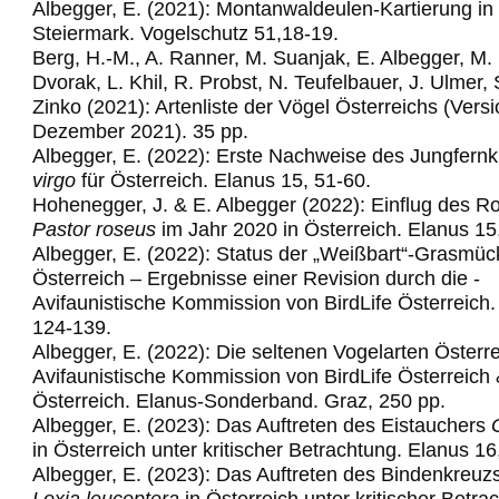
Albegger, E. (2021): Montanwaldeulen-Kartierung in
Steiermark. Vogelschutz 51,18-19.
Berg, H.-M., A. Ranner, M. Suanjak, E. Albegger, M.
Dvorak, L. Khil, R. Probst, N. Teufelbauer, J. Ulmer,
Zinko (2021): Artenliste der Vögel Österreichs (Vers
Dezember 2021). 35 pp.
Albegger, E. (2022): Erste Nachweise des Jungfern
virgo
für Österreich. Elanus 15, 51-60.
Hohenegger, J. & E. Albegger (2022): Einflug des R
Pastor roseus
im Jahr 2020 in Österreich. Elanus 15
Albegger, E. (2022): Status der „Weißbart“-Grasmüc
Österreich – Ergebnisse einer
Revision­ ­durch­ die ­
Avifaunistische­ Kommission­ von ­BirdLife ­Österre
ich
124-139.
Albegger, E. (2022): Die seltenen Vogelarten Österre
Avifaunistische Kommission von
BirdLife Österreich
Österreich. Elanus
-
Sonderband. Graz,
25
0
pp.
Albegger, E. (2023): Das Auftreten des Eistauchers
in Österreich unter kritischer Betrachtung. Elanus 16
Albegger, E. (2023): Das Auftreten des Bindenkreuz
Loxia leucoptera
in Österreich
unter kritischer Betra