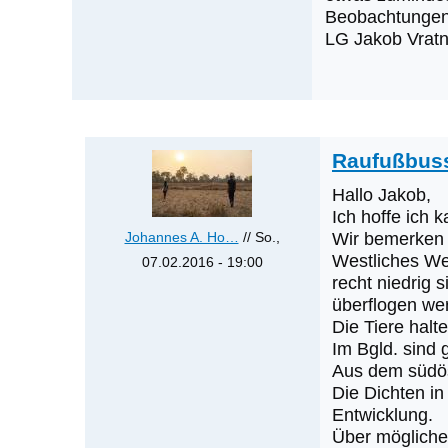
Beobachtungen
LG Jakob Vrat
Raufußbus
Hallo Jakob,
Ich hoffe ich 
Johannes A. Ho…
// So.,
Wir bemerken 
Westliches We
07.02.2016 - 19:00
recht niedrig 
Antwort
überflogen wer
auf
Die Tiere halt
Was
Im Bgld. sind
werden
Aus dem südös
die
Die Dichten in
nächsten
Entwicklung.
Über mögliche
Erstnachweise