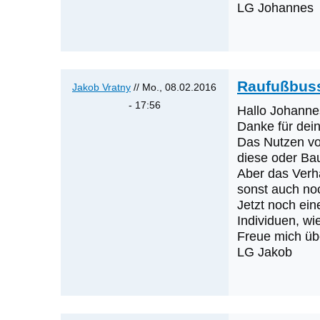
LG Johannes
sein?
von
Klaus
Cerjak
Raufußbus
Jakob Vratny
// Mo., 08.02.2016
- 17:56
Hallo Johanne
Antwort
Danke für dei
auf
Das Nutzen vo
diese oder Ba
Raufußbussard
Aber das Verha
von
sonst auch no
Johannes
Jetzt noch ein
A.
Individuen, wi
Ho…
Freue mich üb
LG Jakob