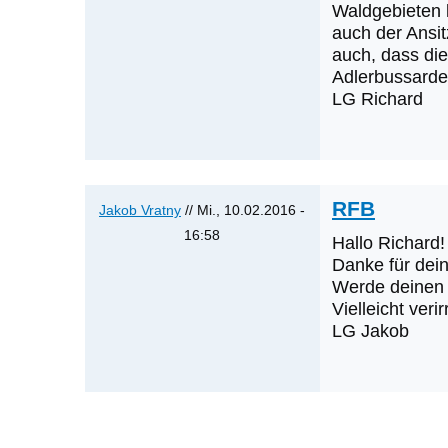
Waldgebieten k
auch der Ansit
auch, dass di
Adlerbussarde
LG Richard
RFB
Jakob Vratny
// Mi., 10.02.2016 -
16:58
Hallo Richard!
Antwort
Danke für dein
auf
Werde deinen 
Vielleicht verir
RFB
LG Jakob
von
Richard
Katzinger