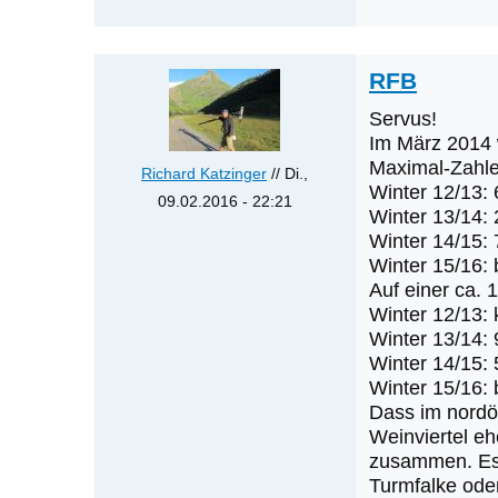
A.
Ho…
RFB
Servus!
Im März 2014 
Maximal-Zahle
Richard Katzinger
// Di.,
Winter 12/13: 
09.02.2016 - 22:21
Winter 13/14: 
Antwort
Winter 14/15: 
auf
Winter 15/16: b
Raufußbussarde
Auf einer ca. 
von
Winter 12/13:
Winter 13/14: 
Jakob
Winter 14/15: 
Vratny
Winter 15/16: b
Dass im nordös
Weinviertel eh
zusammen. Es 
Turmfalke oder