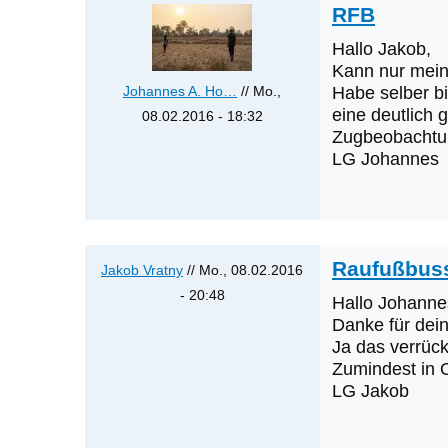
RFB
Hallo Jakob,
Kann nur mein
Johannes A. Ho…
// Mo.,
Habe selber bi
eine deutlich 
08.02.2016 - 18:32
Zugbeobachtun
Antwort
LG Johannes
auf
Raufußbussard-
Ansammlung
von
Raufußbus
Jakob
Jakob Vratny
// Mo., 08.02.2016
Vratny
- 20:48
Hallo Johanne
Antwort
Danke für dein
auf
Ja das verrüc
Zumindest in O
RFB
LG Jakob
von
Johannes
A.