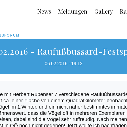
Main
News
Meldungen
Gallery
Ra
navigation
ONSFORUM
02.2016 - Raufußbussard-Festsp
06.02.2016 - 19:12
te mit Herbert Rubenser 7 verschiedene Raufußbussar
f ca. einer Fläche von einem Quadratkilometer beobacht
gel im 1.Winter, und ein nicht näher bestimmtes immat
wähnenswert, dass die Vögel oft in mehreren Exemplaren
eisen, dabei sind die Vögel sehr ruffreudig. Nach mein
t in OÖ noch nicht gegeben! Jetzt wollte ich nachfrage