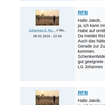
Ho…
RFB
Hallo Jakob,
ja, ich kann m
Johannes A. Ho…
// Mo.,
Habe auf orni
Da meldet Rich
08.02.2016 - 22:04
Auch das hätte
Antwort
Gerade zur Zu
auf
kommen.
Raufußbussard-
Schenkenfelde
Ansammlung
gut geeignete
von
LG Johannes
Jakob
Vratny
RFB
Hallo Jakob,