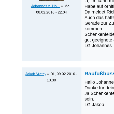
ja, ich kann m
Johannes A. Ho…
// Mo.,
Habe auf orni
Da meldet Rich
08.02.2016 - 22:04
Auch das hätte
Antwort
Gerade zur Zu
auf
kommen.
Raufußbussard-
Schenkenfelde
Ansammlung
gut geeignete
von
LG Johannes
Jakob
Vratny
Raufußbus
Jakob Vratny
// Di., 09.02.2016 -
13:30
Hallo Johanne
Antwort
Danke für dei
auf
Ja Schenkenfe
sein.
RFB
LG Jakob
von
Johannes