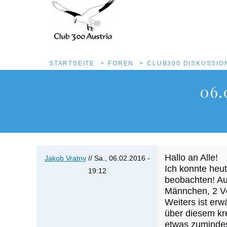
Pfadnavigation
STARTSEITE
FOREN
CLUB300 DISKUSSI
Direkt
06.
zum
Inhalt
Hallo an Alle!
Jakob Vratny
//
Sa., 06.02.2016 -
Ich konnte heu
19:12
beobachten! Au
Männchen, 2 Vö
Weiters ist er
über diesem kr
etwas zumindes