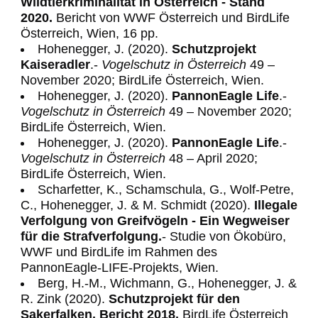
Wildtierkriminalität in Österreich - Stand
2020.
Bericht von WWF Österreich und BirdLife
Österreich, Wien, 16 pp.
Hohenegger, J. (2020).
Schutzprojekt
Kaiseradler
.-
Vogelschutz in Österreich
49 –
November 2020; BirdLife Österreich, Wien.
Hohenegger, J. (2020).
PannonEagle Life
.-
Vogelschutz in Österreich
49 – November 2020;
BirdLife Österreich, Wien.
Hohenegger, J. (2020).
PannonEagle Life
.-
Vogelschutz in Österreich
48 – April 2020;
BirdLife Österreich, Wien.
Scharfetter, K., Schamschula, G., Wolf-Petre,
C., Hohenegger, J. & M. Schmidt (2020).
Illegale
Verfolgung von Greifvögeln - Ein Wegweiser
für die Strafverfolgung.
- Studie von Ökobüro,
WWF und BirdLife im Rahmen des
PannonEagle-LIFE-Projekts, Wien.
Berg, H.-M., Wichmann, G., Hohenegger, J. &
R. Zink (2020).
Schutzprojekt für den
Sakerfalken. Bericht 2018.
BirdLife Österreich