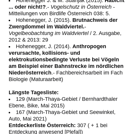
Hohenegger J. & M. Suanjak (2015).
Habicht
... oder nicht!?
.-
Vogelschutz in Österreich
-
Mitteilungen von Birdlife Österreich 038: 5.
Hohenegger, J. (2015).
Brutnachweis der
Zwergdommel im Waldviertel.
-
Vogelbeobachtung im Waldviertel
/ 2. Ausgabe,
2012 & 2013: 29
Hohenegger, J. (2014).
Anthropogen
verursachte, kollisions- und
elektrokutionsbedingte Verluste bei Vögeln
am Beispiel einer Bahnstrecke im nördlichen
Niederösterreich
.- Fachbereichsarbeit im Fach
Biologie (Maturaarbeit)
Längste Tagesliste:
129 (March-Thaya-Gebiet / Bernhardthaler
Ebene, Bike, Mai 2015)
167 (March-Thaya-Gebiet und Seewinkel,
Auto, Mai 2021)
Entdeckerliste Österreich:
307 ( + 1 bei
Entdeckung anwesend [Plefal])