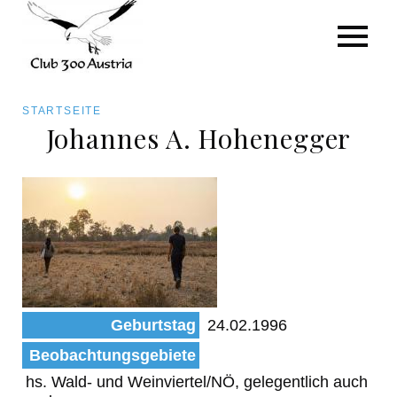
Art/Species
Status
Pfadnavigation
STARTSEITE
Kategorie für die Österreich-Liste
Johannes A. Hohenegger
Direkt
zum
Beobachtungen
Inhalt
Geburtstag
24.02.1996
Beobachtungsgebiete
hs. Wald- und Weinviertel/NÖ, gelegentlich auch