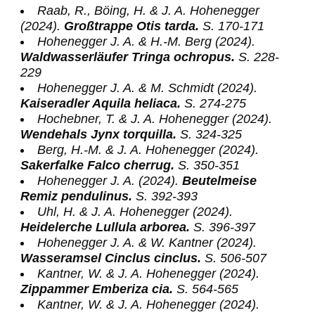
Raab, R., Böing, H. & J. A. Hohenegger
(2024).
Großtrappe Otis tarda.
S. 170-171
Hohenegger J. A. & H.-M. Berg (2024).
Waldwasserläufer Tringa ochropus.
S. 228-
229
Hohenegger J. A. & M. Schmidt (2024).
Kaiseradler Aquila heliaca.
S. 274-275
Hochebner, T. & J. A. Hohenegger (2024).
Wendehals Jynx torquilla.
S. 324-325
Berg, H.-M. & J. A. Hohenegger (2024).
Sakerfalke Falco cherrug.
S. 350-351
Hohenegger J. A. (2024).
Beutelmeise
Remiz pendulinus.
S. 392-393
Uhl, H. & J. A. Hohenegger (2024).
Heidelerche Lullula arborea.
S. 396-397
Hohenegger J. A. & W. Kantner (2024).
Wasseramsel Cinclus cinclus.
S. 506-507
Kantner, W. & J. A. Hohenegger (2024).
Zippammer Emberiza cia.
S. 564-565
Kantner, W. & J. A. Hohenegger (2024).