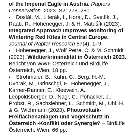
of the Imperial Eagle in Austria.
Raptors
Conservation.
2023. S2: 278–280.
Dostál, M., Literák, I., Horal, D., Svetlík, J.,
Raab, R., Hohenegger, J. & H. Matušík (2023).
Integrated Approach Improves Monitoring of
Wintering Red Kites in
Central Europe
.
Journal of Raptor Research
57(4): 1–9.
Hohenegger, J., Wolf-Petre, C. & M. Schmidt
(2023).
Wildtierkriminalität in Österreich 2023.
Bericht von WWF Österreich und BirdLife
Österreich, Wien, 18 pp.
Strohmaier, B., Kuhn, C., Berg, H.-M.,
Dvorak, M., Grinschgl, F., Hohenegger, J.,
Karner-Ranner, E., Kleewein, A.,
Leopoldsberger, D., Nagl, C., Pöhacker, J.,
Probst, R., Sachslehner, L., Schmidt, M., Uhl, H.
& G. Wichmann (2023).
Photovoltaik-
Freiflächenanlagen und Vogelschutz in
Österreich -Konflikt oder Synergie?
– BirdLife
Österreich, Wien, 66 pp.