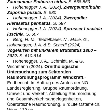
Zaunammer Emberiza cirlus.
S. 568-569
Hohenegger J. A. (2024).
Zwergsumpfhuhn
Zapornia pusilla.
S. 580
Hohenegger J. A. (2024).
Zwergadler
Hieraaetus pennatus.
S. 597
Hohenegger J. A. (2024).
Sprosser Luscinia
luscinia.
S. 607
Berg, H.-M., Teufelbauer, N., Malle, G.,
Hohenegger, J. A. & B. Schedl (2024).
Vogelarten mit unklarem Brutstatus 1800 –
2022.
S. 610-614
Hohenegger, J. A., Schmidt, M. & G.
Wichmann (2024).
Ornithologische
Untersuchung zum Sektoralen
Raumordnungsprogramm Windkraft
.-
Endbericht. Im Auftrag des Amtes der NÖ
Landesregierung, Gruppe Raumordnung,
Umwelt und Verkehr, Abteilung Raumordnung
und Gesamtverkehrsangelegenheiten,
Überörtliche Raumordnung. BirdLife Österreich,
Wien, 139 pp.