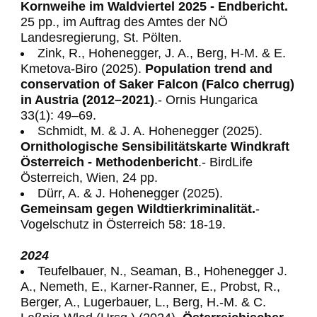
Kornweihe im Waldviertel 2025 - Endbericht.
25 pp., im Auftrag des Amtes der NÖ
Landesregierung, St. Pölten.
Zink, R., Hohenegger, J. A., Berg, H-M. & E.
Kmetova-Biro (2025).
Population trend and
conservation of Saker Falcon (Falco cherrug)
in Austria (2012–2021)
.- Ornis Hungarica
33(1): 49–69.
Schmidt, M. & J. A. Hohenegger (2025).
Ornithologische Sensibilitätskarte Windkraft
Österreich - Methodenbericht
.- BirdLife
Österreich, Wien, 24 pp.
Dürr, A. & J. Hohenegger (2025).
Gemeinsam gegen Wildtierkriminalität.
-
Vogelschutz in Österreich 58: 18-19.
2024
Teufelbauer, N., Seaman, B., Hohenegger J.
A., Nemeth, E., Karner-Ranner, E., Probst, R.,
Berger, A., Lugerbauer, L., Berg, H.-M. & C.