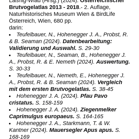
Laßnig-Wlad (Hrsg.) (2024).
Österreichischer
Brutvogelatlas 2013 - 2018
.- 2. Auflage,
Naturhistorisches Museum Wien & BirdLife
Österreich, Wien, 680 pp.
darin:
Teufelbauer, N., Hohenegger J. A., Probst, R.
& B. Seaman (2024).
Datenbearbeitung:
Validierung und Auswahl.
S. 29-30
Teufelbauer, N., Seaman, B., Hohenegger J.
A., Probst, R. & E. Nemeth (2024).
Auswertung.
S. 30-33
Teufelbauer, N., Nemeth, E., Hohenegger J.
A., Probst, R. & B. Seaman (2024).
Vergleich
mit dem ersten Brutvogelatlas.
S. 38-45
Hohenegger J. A. (2024).
Pfau Pavo
cristatus.
S. 158-159
Hohenegger J. A. (2024).
Ziegenmelker
Caprimulgus europaeus.
S. 164-165
Hohenegger J. A., Starkmann, T. & W.
Kantner (2024).
Mauersegler Apus apus.
S.
168-169