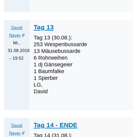
die
nächsten
Erstnachweise
Tag 13
David
sein?
Nayer
//
von
Tag 13 (30.08.):
Mi.,
Klaus
253 Wespenbussarde
31.08.2016
13 Mäusebussarde
Cerjak
6 Rohrweihen
- 19:52
1 dj Gänsegeier
Antwort
1 Baumfalke
auf
1 Sperber
Was
LG,
werden
David
die
nächsten
Erstnachweise
sein?
Tag 14 - ENDE
David
von
Nayer
//
Klaus
Tag 14 (31.08.):