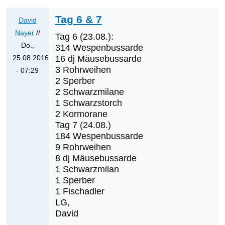
werden
die
Tag 6 & 7
David
nächsten
Nayer
//
Tag 6 (23.08.):
Erstnachweise
Do.,
314 Wespenbussarde
sein?
25.08.2016
16 dj Mäusebussarde
von
3 Rohrweihen
- 07:29
Klaus
2 Sperber
Antwort
2 Schwarzmilane
Cerjak
auf
1 Schwarzstorch
Was
2 Kormorane
werden
Tag 7 (24.08.)
die
184 Wespenbussarde
nächsten
9 Rohrweihen
8 dj Mäusebussarde
Erstnachweise
1 Schwarzmilan
sein?
1 Sperber
von
1 Fischadler
Klaus
LG,
Cerjak
David