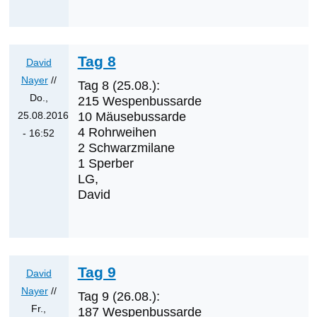
Tag 8
David
Nayer
//
Tag 8 (25.08.):
Do.,
215 Wespenbussarde
25.08.2016
10 Mäusebussarde
4 Rohrweihen
- 16:52
2 Schwarzmilane
Antwort
1 Sperber
auf
LG,
Was
David
werden
die
nächsten
Erstnachweise
Tag 9
David
sein?
Nayer
//
von
Tag 9 (26.08.):
Fr.,
Klaus
187 Wespenbussarde