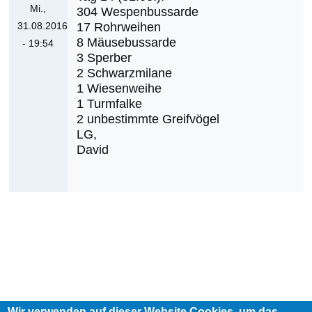
Mi.,
304 Wespenbussarde
Cerjak
31.08.2016
17 Rohrweihen
8 Mäusebussarde
- 19:54
3 Sperber
Antwort
2 Schwarzmilane
auf
1 Wiesenweihe
Was
1 Turmfalke
werden
2 unbestimmte Greifvögel
die
LG,
nächsten
David
Erstnachweise
sein?
von
Klaus
Cerjak
Wir verwenden auf dieser Website Cookies, um das