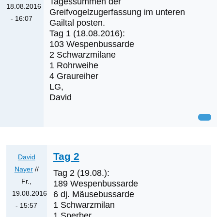
Tagessummen der
18.08.2016
Greifvogelzugerfassung im unteren
- 16:07
Gailtal posten.
Tag 1 (18.08.2016):
103 Wespenbussarde
2 Schwarzmilane
1 Rohrweihe
4 Graureiher
LG,
David
Tag 2
David
Nayer
//
Tag 2 (19.08.):
Fr.,
189 Wespenbussarde
19.08.2016
6 dj. Mäusebussarde
1 Schwarzmilan
- 15:57
1 Sperber