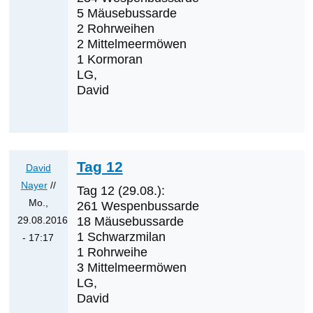
die
5 Mäusebussarde
nächsten
2 Rohrweihen
2 Mittelmeermöwen
Erstnachweise
1 Kormoran
sein?
LG,
von
David
Klaus
Cerjak
Tag 12
David
Nayer
//
Tag 12 (29.08.):
Mo.,
261 Wespenbussarde
29.08.2016
18 Mäusebussarde
1 Schwarzmilan
- 17:17
1 Rohrweihe
Antwort
3 Mittelmeermöwen
auf
LG,
Was
David
werden