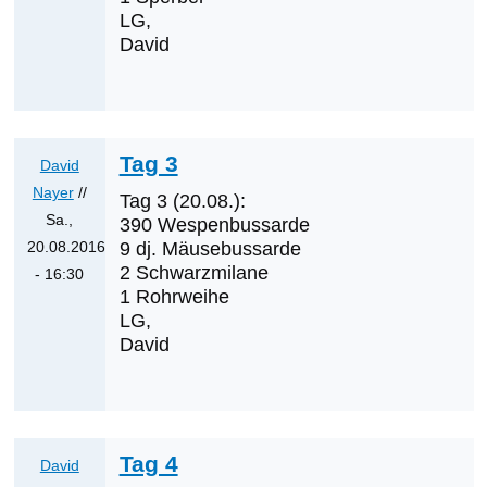
Antwort
LG,
auf
David
Was
werden
die
nächsten
Tag 3
Erstnachweise
David
sein?
Nayer
//
Tag 3 (20.08.):
von
Sa.,
390 Wespenbussarde
Klaus
20.08.2016
9 dj. Mäusebussarde
2 Schwarzmilane
Cerjak
- 16:30
1 Rohrweihe
Antwort
LG,
auf
David
Tag
2
von
David
Tag 4
Nayer
David