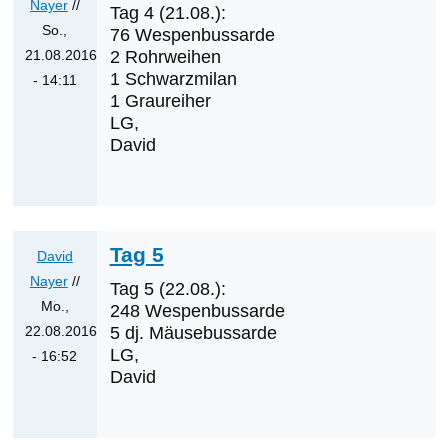
Nayer
//
Tag 4 (21.08.):
So.,
76 Wespenbussarde
21.08.2016
2 Rohrweihen
1 Schwarzmilan
- 14:11
1 Graureiher
Antwort
LG,
auf
David
Was
werden
die
nächsten
Tag 5
Erstnachweise
David
sein?
Nayer
//
Tag 5 (22.08.):
von
Mo.,
248 Wespenbussarde
Klaus
22.08.2016
5 dj. Mäusebussarde
LG,
Cerjak
- 16:52
David
Antwort
auf
Was